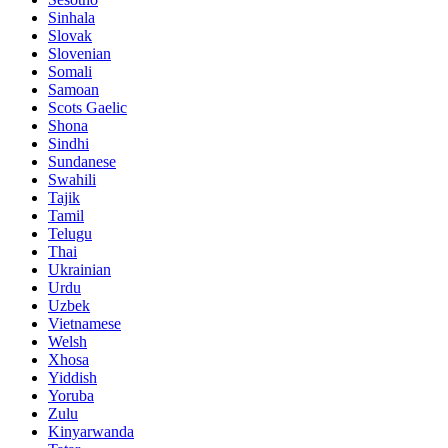
Sinhala
Slovak
Slovenian
Somali
Samoan
Scots Gaelic
Shona
Sindhi
Sundanese
Swahili
Tajik
Tamil
Telugu
Thai
Ukrainian
Urdu
Uzbek
Vietnamese
Welsh
Xhosa
Yiddish
Yoruba
Zulu
Kinyarwanda