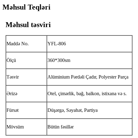
Məhsul Teqləri
Məhsul təsviri
Maddə No.
YFL-806
Ölçü
360*300sm
Təsvir
Alüminium Pərdəli Çadır, Polyester Parça
Ərizə
Otel, çimərlik, bağ, balkon, istixana və s.
Fürsət
Düşərgə, Səyahət, Partiya
Mövsüm
Bütün fəsillər