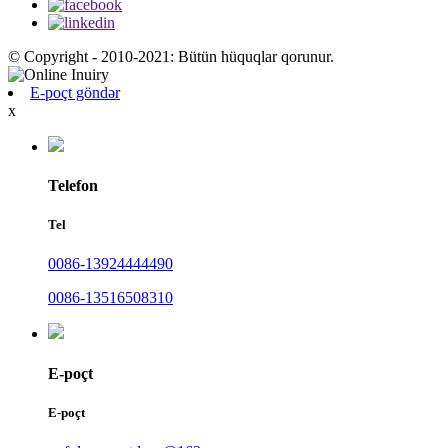
© Copyright - 2010-2021: Bütün hüquqlar qorunur.
E-poçt göndər
x
Telefon
Tel
0086-13924444490
0086-13516508310
E-poçt
E-poçt