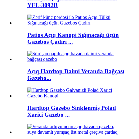
YFL-3092B
Patios Açıq Kanopi Sığınacağı üçün
Gazebos Çadırı ...
Açıq Hardtop Daimi Veranda Bağçası
Gazebo...
Hardtop Gazebo Sinklənmiş Polad
Xarici Gazebo ...