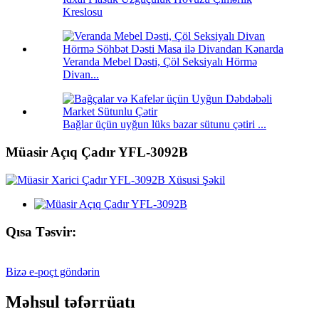
Kreslosu
Veranda Mebel Dəsti, Çöl Seksiyalı Hörmə
Divan...
Bağlar üçün uyğun lüks bazar sütunu çətiri ...
Müasir Açıq Çadır YFL-3092B
Qısa Təsvir:
Bizə e-poçt göndərin
Məhsul təfərrüatı