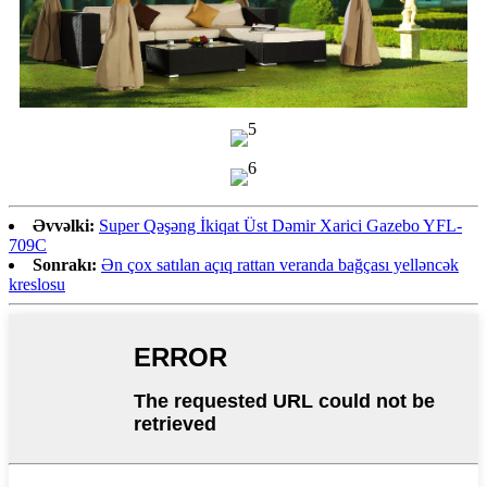
Əvvəlki:
Super Qəşəng İkiqat Üst Dəmir Xarici Gazebo YFL-
709C
Sonrakı:
Ən çox satılan açıq rattan veranda bağçası yelləncək
kreslosu