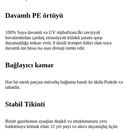
Davamlı PE örtüyü
100% Suya davamlı və UV mühafizəsi.İki səviyyəli
havalandırılan çardaq xüsusiyyəti küləkli şəraitə qarşı
dayanıqlılığa imkan verir, 8 daxili trompet dəliyi olan suya
davamlı üst hissə isə əsas drenajı təmin edir.
Bağlayıcı kəmər
Hər bir mesh parçası müvafiq bağlama bandı ilə tikilir.Praktik və
rahatdır.
Stabil Tikinti
Bizim gazebonun ayaqları deşikli və strukturunuzu yerə
bərkitməyə kömək edən 12 yer payı və əlavə dayanıqlıq üçün