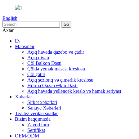
English
Axtar
Ev
Məhsullar
Açıq havada qazebo və çadır
Açıq divan
Çöl Balkon Dəsti
Çöldə yemək masası kreslosu
Çöl çətiri
Açıq şezlonq və çimərlik kreslosu
Hörmə Qazan Əkin Dəsti
Açıq havada yelləncək kreslo və hamak seriyası
Xəbərlər
Şirkət xəbərləri
Sənaye Xəbərləri
Tez-tez verilən suallar
Bizim haqqımızda
Zavod turu
Sertifikat
OEM/ODM