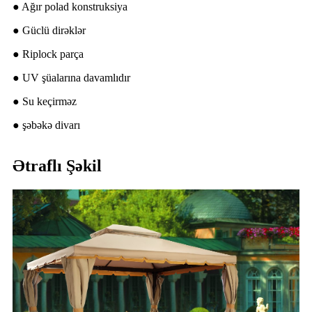
● Ağır polad konstruksiya
● Güclü dirəklər
● Riplock parça
● UV şüalarına davamlıdır
● Su keçirməz
● şəbəkə divarı
Ətraflı Şəkil