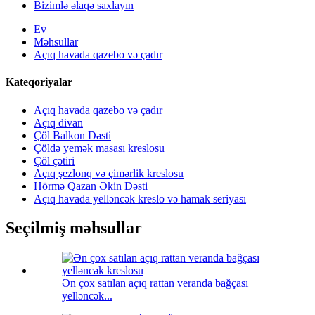
Bizimlə əlaqə saxlayın
Ev
Məhsullar
Açıq havada qazebo və çadır
Kateqoriyalar
Açıq havada qazebo və çadır
Açıq divan
Çöl Balkon Dəsti
Çöldə yemək masası kreslosu
Çöl çətiri
Açıq şezlonq və çimərlik kreslosu
Hörmə Qazan Əkin Dəsti
Açıq havada yelləncək kreslo və hamak seriyası
Seçilmiş məhsullar
Ən çox satılan açıq rattan veranda bağçası
yelləncək...