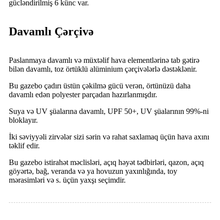
gücləndirilmiş 6 künc var.
Davamlı Çərçivə
Paslanmaya davamlı və müxtəlif hava elementlərinə tab gətirə
bilən davamlı, toz örtüklü alüminium çərçivələrlə dəstəklənir.
Bu gazebo çadırı üstün çəkilmə gücü verən, örtünüzü daha
davamlı edən polyester parçadan hazırlanmışdır.
Suya və UV şüalarına davamlı, UPF 50+, UV şüalarının 99%-ni
bloklayır.
İki səviyyəli zirvələr sizi sərin və rahat saxlamaq üçün hava axını
təklif edir.
Bu gazebo istirahət məclisləri, açıq həyət tədbirləri, qazon, açıq
göyərtə, bağ, veranda və ya hovuzun yaxınlığında, toy
mərasimləri və s. üçün yaxşı seçimdir.