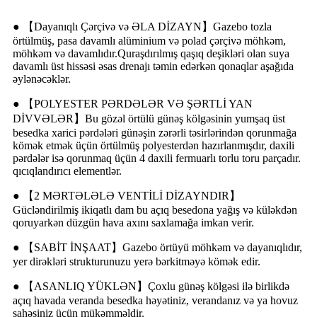
● 【Dayanıqlı Çərçivə və ƏLA DİZAYN】Gazebo tozla
örtülmüş, pasa davamlı alüminium və polad çərçivə möhkəm,
möhkəm və davamlıdır.Quraşdırılmış qaşıq deşikləri olan suya
davamlı üst hissəsi əsas drenajı təmin edərkən qonaqlar aşağıda
əylənəcəklər.
● 【POLYESTER PƏRDƏLƏR VƏ ŞƏRTLİ YAN
DİVVƏLƏR】Bu gözəl örtülü günəş kölgəsinin yumşaq üst
besedka xarici pərdələri günəşin zərərli təsirlərindən qorunmağa
kömək etmək üçün örtülmüş polyesterdən hazırlanmışdır, daxili
pərdələr isə qorunmaq üçün 4 daxili fermuarlı torlu toru parçadır.
qıcıqlandırıcı elementlər.
● 【2 MƏRTƏLƏLƏ VENTİLİ DİZAYNDIR】
Gücləndirilmiş ikiqatlı dam bu açıq besedona yağış və küləkdən
qoruyarkən düzgün hava axını saxlamağa imkan verir.
● 【SABİT İNŞAAT】Gazebo örtüyü möhkəm və dayanıqlıdır,
yer dirəkləri strukturunuzu yerə bərkitməyə kömək edir.
● 【ASANLIQ YÜKLƏN】Çoxlu günəş kölgəsi ilə birlikdə
açıq havada veranda besedka həyətiniz, verandanız və ya hovuz
sahəsiniz üçün mükəmməldir.