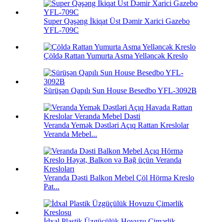
Super Qəşəng İkiqat Üst Dəmir Xarici Gazebo
YFL-709C
Çöldə Rattan Yumurta Asma Yelləncək Kreslo
Sürüşən Qapılı Sun House Besedbo YFL-3092B
Veranda Yemək Dəstləri Açıq Rattan Kreslolar
Veranda Mebel...
Veranda Dəsti Balkon Mebel Çöl Hörmə Kreslo
Pat...
İdxal Plastik Üzgüçülük Hovuzu Çimərlik