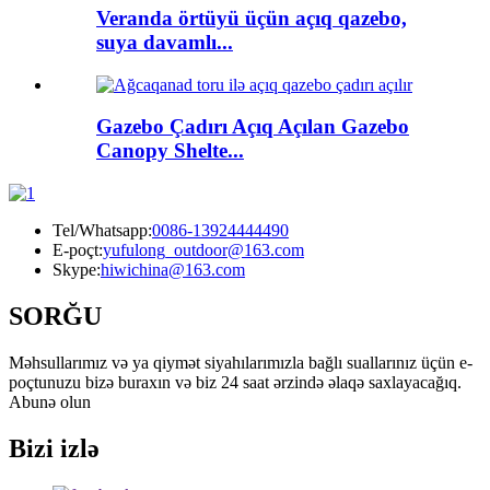
Veranda örtüyü üçün açıq qazebo,
suya davamlı...
Gazebo Çadırı Açıq Açılan Gazebo
Canopy Shelte...
Tel/Whatsapp:
0086-13924444490
E-poçt:
yufulong_outdoor@163.com
Skype:
hiwichina@163.com
SORĞU
Məhsullarımız və ya qiymət siyahılarımızla bağlı suallarınız üçün e-
poçtunuzu bizə buraxın və biz 24 saat ərzində əlaqə saxlayacağıq.
Abunə olun
Bizi izlə