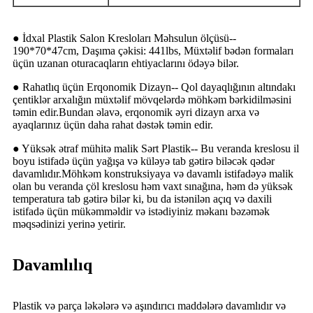
● İdxal Plastik Salon Kresloları Məhsulun ölçüsü--
190*70*47cm, Daşıma çəkisi: 441lbs, Müxtəlif bədən formaları
üçün uzanan oturacaqların ehtiyaclarını ödəyə bilər.
● Rahatlıq üçün Erqonomik Dizayn-- Qol dayaqlığının altındakı
çentiklər arxalığın müxtəlif mövqelərdə möhkəm bərkidilməsini
təmin edir.Bundan əlavə, erqonomik əyri dizayn arxa və
ayaqlarınız üçün daha rahat dəstək təmin edir.
● Yüksək ətraf mühitə malik Sərt Plastik-- Bu veranda kreslosu il
boyu istifadə üçün yağışa və küləyə tab gətirə biləcək qədər
davamlıdır.Möhkəm konstruksiyaya və davamlı istifadəyə malik
olan bu veranda çöl kreslosu həm vaxt sınağına, həm də yüksək
temperatura tab gətirə bilər ki, bu da istənilən açıq və daxili
istifadə üçün mükəmməldir və istədiyiniz məkanı bəzəmək
məqsədinizi yerinə yetirir.
Davamlılıq
Plastik və parça ləkələrə və aşındırıcı maddələrə davamlıdır və