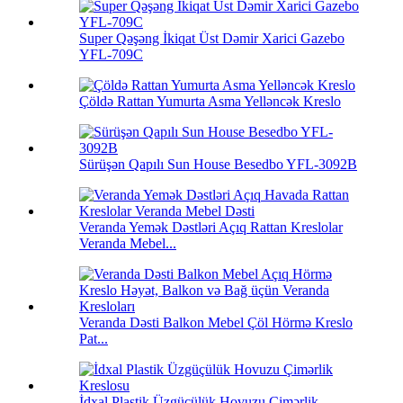
Super Qəşəng İkiqat Üst Dəmir Xarici Gazebo
YFL-709C
Çöldə Rattan Yumurta Asma Yelləncək Kreslo
Sürüşən Qapılı Sun House Besedbo YFL-3092B
Veranda Yemək Dəstləri Açıq Rattan Kreslolar
Veranda Mebel...
Veranda Dəsti Balkon Mebel Çöl Hörmə Kreslo
Pat...
İdxal Plastik Üzgüçülük Hovuzu Çimərlik