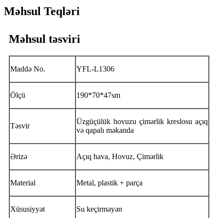
Məhsul Teqləri
Məhsul təsviri
Maddə No.
YFL-L1306
Ölçü
190*70*47sm
Üzgüçülük hovuzu çimərlik kreslosu açıq
Təsvir
və qapalı məkanda
Ərizə
Açıq hava, Hovuz, Çimərlik
Material
Metal, plastik + parça
Xüsusiyyət
Su keçirməyən