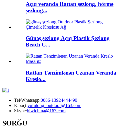
Açıq veranda Rattan şezlong, hörmə
şezlong...
Günəş şezlong Açıq Plastik Şezlong
Beach C...
Rattan Tənzimlənən Uzanan Veranda
Kreslo...
Tel/Whatsapp:
0086-13924444490
E-poçt:
yufulong_outdoor@163.com
Skype:
hiwichina@163.com
SORĞU