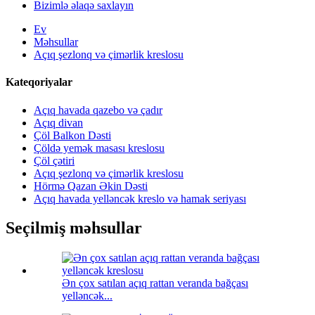
Bizimlə əlaqə saxlayın
Ev
Məhsullar
Açıq şezlonq və çimərlik kreslosu
Kateqoriyalar
Açıq havada qazebo və çadır
Açıq divan
Çöl Balkon Dəsti
Çöldə yemək masası kreslosu
Çöl çətiri
Açıq şezlonq və çimərlik kreslosu
Hörmə Qazan Əkin Dəsti
Açıq havada yelləncək kreslo və hamak seriyası
Seçilmiş məhsullar
Ən çox satılan açıq rattan veranda bağçası
yelləncək...