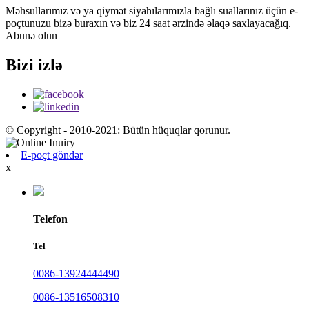
Məhsullarımız və ya qiymət siyahılarımızla bağlı suallarınız üçün e-
poçtunuzu bizə buraxın və biz 24 saat ərzində əlaqə saxlayacağıq.
Abunə olun
Bizi izlə
© Copyright - 2010-2021: Bütün hüquqlar qorunur.
E-poçt göndər
x
Telefon
Tel
0086-13924444490
0086-13516508310