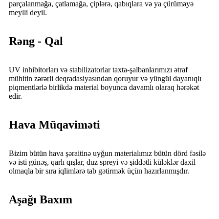
parçalanmağa, çatlamağa, çiplərə, qabıqlara və ya çürüməyə
meylli deyil.
Rəng - Qal
UV inhibitorları və stabilizatorlar taxta-şalbanlarımızı ətraf
mühitin zərərli deqradasiyasından qoruyur və yüngül dayanıqlı
piqmentlərlə birlikdə material boyunca davamlı olaraq hərəkət
edir.
Hava Müqaviməti
Bizim bütün hava şəraitinə uyğun materialımız bütün dörd fəsilə
və isti günəş, qarlı qışlar, duz spreyi və şiddətli küləklər daxil
olmaqla bir sıra iqlimlərə tab gətirmək üçün hazırlanmışdır.
Aşağı Baxım