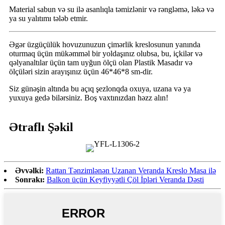
Material sabun və su ilə asanlıqla təmizlənir və rəngləmə, ləkə və
ya su yalıtımı tələb etmir.
Əgər üzgüçülük hovuzunuzun çimərlik kreslosunun yanında
oturmaq üçün mükəmməl bir yoldaşınız olubsa, bu, içkilər və
qəlyanaltılar üçün tam uyğun ölçü olan Plastik Masadır və
ölçüləri sizin arayışınız üçün 46*46*8 sm-dir.
Siz günəşin altında bu açıq şezlonqda oxuya, uzana və ya
yuxuya gedə bilərsiniz. Boş vaxtınızdan həzz alın!
Ətraflı Şəkil
Əvvəlki:
Rattan Tənzimlənən Uzanan Veranda Kreslo Masa ilə
Sonrakı:
Balkon üçün Keyfiyyətli Çöl İpləri Veranda Dəsti