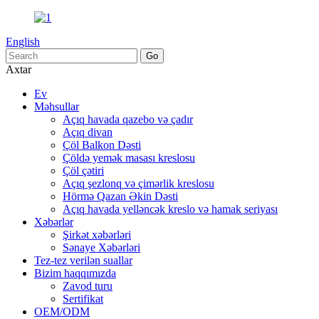
English
Axtar
Ev
Məhsullar
Açıq havada qazebo və çadır
Açıq divan
Çöl Balkon Dəsti
Çöldə yemək masası kreslosu
Çöl çətiri
Açıq şezlonq və çimərlik kreslosu
Hörmə Qazan Əkin Dəsti
Açıq havada yelləncək kreslo və hamak seriyası
Xəbərlər
Şirkət xəbərləri
Sənaye Xəbərləri
Tez-tez verilən suallar
Bizim haqqımızda
Zavod turu
Sertifikat
OEM/ODM