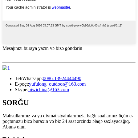
Mesajınızı buraya yazın və bizə göndərin
Tel/Whatsapp:
0086-13924444490
E-poçt:
yufulong_outdoor@163.com
Skype:
hiwichina@163.com
SORĞU
Məhsullarımız və ya qiymət siyahılarımızla bağlı suallarınız üçün e-
poçtunuzu bizə buraxın və biz 24 saat ərzində əlaqə saxlayacağıq.
Abunə olun