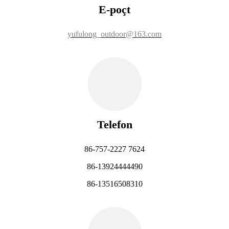
E-poçt
yufulong_outdoor@163.com
Telefon
86-757-2227 7624
86-13924444490
86-13516508310