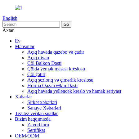
English
Axtar
Ev
Məhsullar
Açıq havada qazebo və çadır
Açıq divan
Çöl Balkon Dəsti
Çöldə yemək masası kreslosu
Çöl çətiri
Açıq şezlonq və çimərlik kreslosu
Hörmə Qazan Əkin Dəsti
Açıq havada yelləncək kreslo və hamak seriyası
Xəbərlər
Şirkət xəbərləri
Sənaye Xəbərləri
Tez-tez verilən suallar
Bizim haqqımızda
Zavod turu
Sertifikat
OEM/ODM