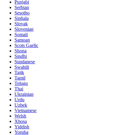
Punjabi
Serbian
Sesotho
Sinhala
Slovak
Slovenian
Somali
Samoan
Scots Gaelic
Shona
Sindhi
Sundanese
Swahili
Tajik
Tamil
Telugu
Thai
Ukrainian
Urdu
Uzbek
Vietnamese
Welsh
Xhosa
Yiddish
Yoruba