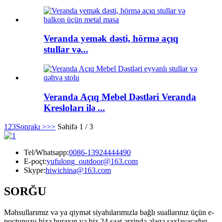
Veranda yemək dəsti, hörmə açıq
stullar və...
Veranda Açıq Mebel Dəstləri Veranda
Kresloları ilə ...
1
2
3
Sonrakı >
>>
Səhifə 1 / 3
Tel/Whatsapp:
0086-13924444490
E-poçt:
yufulong_outdoor@163.com
Skype:
hiwichina@163.com
SORĞU
Məhsullarımız və ya qiymət siyahılarımızla bağlı suallarınız üçün e-
poçtunuzu bizə buraxın və biz 24 saat ərzində əlaqə saxlayacağıq.