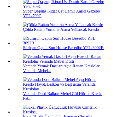
Super Qəşəng İkiqat Üst Dəmir Xarici Gazebo
YFL-709C
Çöldə Rattan Yumurta Asma Yelləncək Kreslo
Sürüşən Qapılı Sun House Besedbo YFL-3092B
Veranda Yemək Dəstləri Açıq Rattan Kreslolar
Veranda Mebel...
Veranda Dəsti Balkon Mebel Çöl Hörmə Kreslo
Pat...
İdxal Plastik Üzgüçülük Hovuzu Çimərlik