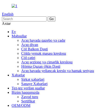
English
Axtar
Ev
Məhsullar
Açıq havada qazebo və çadır
Açıq divan
Çöl Balkon Dəsti
Çöldə yemək masası kreslosu
Çöl çətiri
Açıq şezlonq və çimərlik kreslosu
Hörmə Qazan Əkin Dəsti
Açıq havada yelləncək kreslo və hamak seriyası
Xəbərlər
Şirkət xəbərləri
Sənaye Xəbərləri
Tez-tez verilən suallar
Bizim haqqımızda
Zavod turu
Sertifikat
OEM/ODM