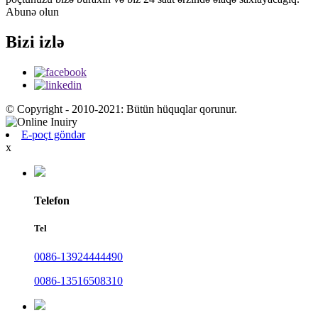
Abunə olun
Bizi izlə
© Copyright - 2010-2021: Bütün hüquqlar qorunur.
E-poçt göndər
x
Telefon
Tel
0086-13924444490
0086-13516508310