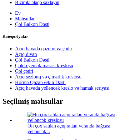
Bizimlə əlaqə saxlayın
Ev
Məhsullar
Çöl Balkon Dəsti
Kateqoriyalar
Açıq havada qazebo və çadır
Açıq divan
Çöl Balkon Dəsti
Çöldə yemək masası kreslosu
Çöl çətiri
Açıq şezlonq və çimərlik kreslosu
Hörmə Qazan Əkin Dəsti
Açıq havada yelləncək kreslo və hamak seriyası
Seçilmiş məhsullar
Ən çox satılan açıq rattan veranda bağçası
yelləncək...