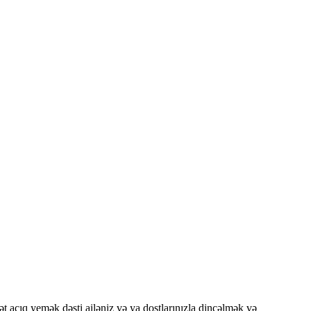
çıq yemək dəsti ailəniz və ya dostlarınızla dincəlmək və