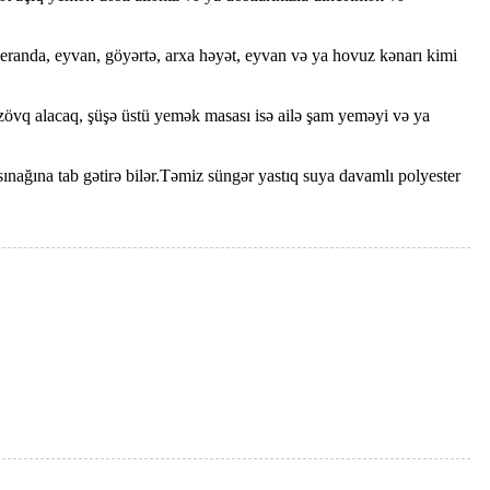
anda, eyvan, göyərtə, arxa həyət, eyvan və ya hovuz kənarı kimi
 alacaq, şüşə üstü yemək masası isə ailə şam yeməyi və ya
ağına tab gətirə bilər.Təmiz süngər yastıq suya davamlı polyester