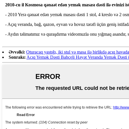
2010-cu il Kosmosa qənaət edən yemək masası dəsti ilə evinizi i
- 2010 Yerə qənaət edən yemək masası dəsti 1 stol, 4 kreslo və 2 osman
- Açıq veranda, bağ, qazon, eyvan və hovuz tərəfi üçün geniş istifa
- Aydın təlimatımız və quraşdırma videomuzla onu yığmaq asandır, sa
Əvvəlki:
Oturacaq yastığı, iki stul və masa ilə birlikdə açıq havada 
Sonrakı:
Açıq Yemək Dəsti Bahçeli Həyət Veranda Yemək Dəsti 