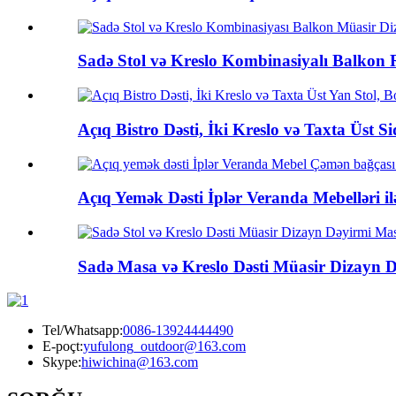
Sadə Stol və Kreslo Kombinasiyalı Balkon R
Açıq Bistro Dəsti, İki Kreslo və Taxta Üst Sid
Açıq Yemək Dəsti İplər Veranda Mebelləri ilə
Sadə Masa və Kreslo Dəsti Müasir Dizayn D
Tel/Whatsapp:
0086-13924444490
E-poçt:
yufulong_outdoor@163.com
Skype:
hiwichina@163.com