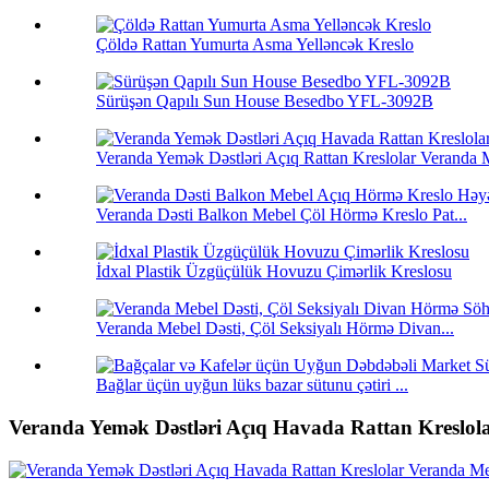
Çöldə Rattan Yumurta Asma Yelləncək Kreslo
Sürüşən Qapılı Sun House Besedbo YFL-3092B
Veranda Yemək Dəstləri Açıq Rattan Kreslolar Veranda M
Veranda Dəsti Balkon Mebel Çöl Hörmə Kreslo Pat...
İdxal Plastik Üzgüçülük Hovuzu Çimərlik Kreslosu
Veranda Mebel Dəsti, Çöl Seksiyalı Hörmə Divan...
Bağlar üçün uyğun lüks bazar sütunu çətiri ...
Veranda Yemək Dəstləri Açıq Havada Rattan Kreslol