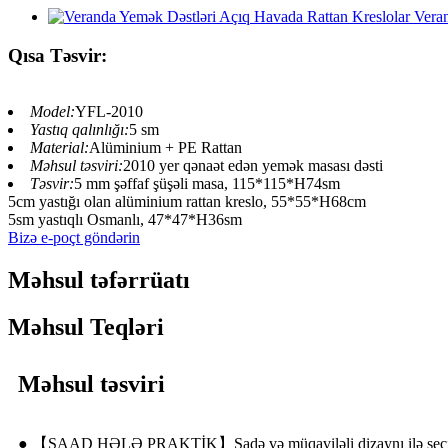
Qısa Təsvir:
Model:
YFL-2010
Yastıq qalınlığı:
5 sm
Material:
Alüminium + PE Rattan
Məhsul təsviri:
2010 yer qənaət edən yemək masası dəsti
Təsvir:
5 mm şəffaf şüşəli masa, 115*115*H74sm
5cm yastığı olan alüminium rattan kreslo, 55*55*H68cm
5sm yastıqlı Osmanlı, 47*47*H36sm
Bizə e-poçt göndərin
Məhsul təfərrüatı
Məhsul Teqləri
Məhsul təsviri
● 【SAAD HƏLƏ PRAKTİK】Sadə və müqaviləli dizaynı ilə seçilən, 4 k