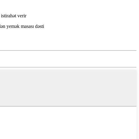
!
stirahət verir
edən yemək masası dəsti