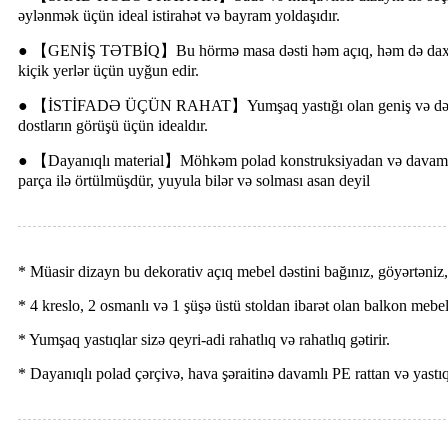
əylənmək üçün ideal istirahət və bayram yoldaşıdır.
● 【GENİŞ TƏTBİQ】Bu hörmə masa dəsti həm açıq, həm də daxili isti
kiçik yerlər üçün uyğun edir.
● 【İSTİFADƏ ÜÇÜN RAHAT】Yumşaq yastığı olan geniş və dərin stul
dostların görüşü üçün idealdır.
● 【Dayanıqlı material】Möhkəm polad konstruksiyadan və davamlı rat
parça ilə örtülmüşdür, yuyula bilər və solması asan deyil
* Müasir dizayn bu dekorativ açıq mebel dəstini bağınız, göyərtən
* 4 kreslo, 2 osmanlı və 1 şüşə üstü stoldan ibarət olan balkon mebel
* Yumşaq yastıqlar sizə qeyri-adi rahatlıq və rahatlıq gətirir.
* Dayanıqlı polad çərçivə, hava şəraitinə davamlı PE rattan və yastıq