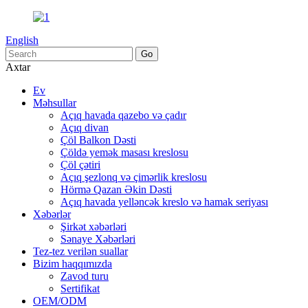
English
Axtar
Ev
Məhsullar
Açıq havada qazebo və çadır
Açıq divan
Çöl Balkon Dəsti
Çöldə yemək masası kreslosu
Çöl çətiri
Açıq şezlonq və çimərlik kreslosu
Hörmə Qazan Əkin Dəsti
Açıq havada yelləncək kreslo və hamak seriyası
Xəbərlər
Şirkət xəbərləri
Sənaye Xəbərləri
Tez-tez verilən suallar
Bizim haqqımızda
Zavod turu
Sertifikat
OEM/ODM