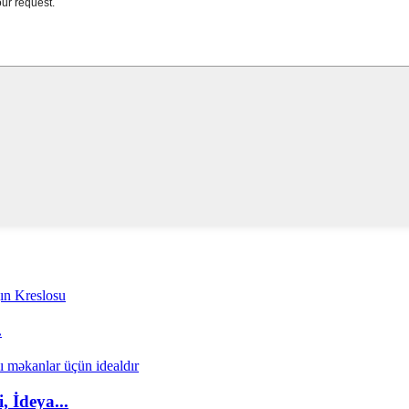
.
 İdeya...