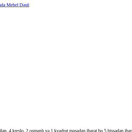
reslo, 2 osmanlı və 1 kvadrat masadan ibarət bu 5 hissədən ibarət a