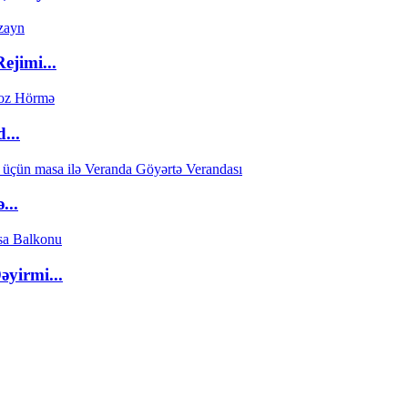
ejimi...
...
...
əyirmi...