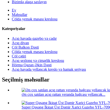
Bizimlə əlaqə saxlayın
Ev
Məhsullar
Çöldə yemək masası kreslosu
Kateqoriyalar
Açıq havada qazebo və çadır
Açıq divan
Çöl Balkon Dəsti
Çöldə yemək masası kreslosu
Çöl çətiri
Açıq şezlonq və çimərlik kreslosu
Hörmə Qazan Əkin Dəsti
Açıq havada yelləncək kreslo və hamak seriyası
Seçilmiş məhsullar
Ən çox satılan açıq rattan veranda bağçası yelləncək...
Super Qəşəng İkiqat Üst Dəmir Xarici Gazebo YFL-70