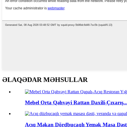
ƏLAQƏDAR MƏHSULLAR
Mebel Orta Qəhvəyi Rattan Daxili-Çıxarış..
Açıq Məkan Dördbucaqlı Yemək Masa Dəsti,