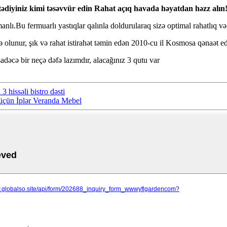
stədiyiniz kimi təsəvvür edin Rahat açıq havada həyatdan həzz alın
lı.Bu fermuarlı yastıqlar qalınla doldurularaq sizə optimal rahatlıq və i
də olunur, şık və rahat istirahət təmin edən 2010-cu il Kosmosa qənaət 
dəcə bir neçə dəfə lazımdır, alacağınız 3 qutu var
3 hissəli bistro dəsti
üçün İplər Veranda Mebel