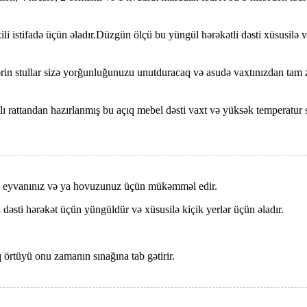
fadə üçün əladır.Düzgün ölçü bu yüngül hərəkətli dəsti xüsusilə ver
lar sizə yorğunluğunuzu unutduracaq və asudə vaxtınızdan tam zövq
tandan hazırlanmış bu açıq mebel dəsti vaxt və yüksək temperatur sın
iz, eyvanınız və ya hovuzunuz üçün mükəmməl edir.
 dəsti hərəkət üçün yüngüldür və xüsusilə kiçik yerlər üçün əladır.
 örtüyü onu zamanın sınağına tab gətirir.