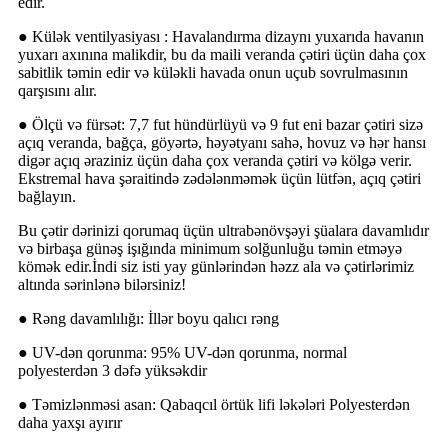
edir.
● Külək ventilyasiyası : Havalandırma dizaynı yuxarıda havanın
yuxarı axınına malikdir, bu da maili veranda çətiri üçün daha çox
sabitlik təmin edir və küləkli havada onun uçub sovrulmasının
qarşısını alır.
● Ölçü və fürsət: 7,7 fut hündürlüyü və 9 fut eni bazar çətiri sizə
açıq veranda, bağça, göyərtə, həyətyanı sahə, hovuz və hər hansı
digər açıq əraziniz üçün daha çox veranda çətiri və kölgə verir.
Ekstremal hava şəraitində zədələnməmək üçün lütfən, açıq çətiri
bağlayın.
Bu çətir dərinizi qorumaq üçün ultrabənövşəyi şüalara davamlıdır
və birbaşa günəş işığında minimum solğunluğu təmin etməyə
kömək edir.İndi siz isti yay günlərindən həzz ala və çətirlərimiz
altında sərinlənə bilərsiniz!
● Rəng davamlılığı: İllər boyu qalıcı rəng
● UV-dən qorunma: 95% UV-dən qorunma, normal
polyesterdən 3 dəfə yüksəkdir
● Təmizlənməsi asan: Qabaqcıl örtük lifi ləkələri Polyesterdən
daha yaxşı ayırır