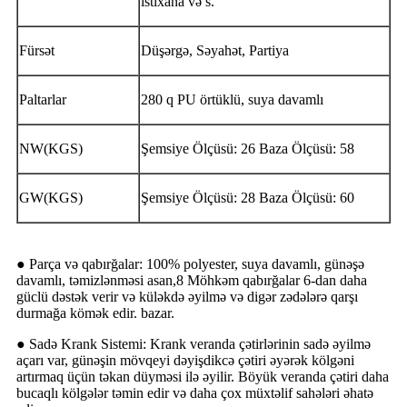
istixana və s.
Fürsət
Düşərgə, Səyahət, Partiya
Paltarlar
280 q PU örtüklü, suya davamlı
NW(KGS)
Şemsiye Ölçüsü: 26 Baza Ölçüsü: 58
GW(KGS)
Şemsiye Ölçüsü: 28 Baza Ölçüsü: 60
● Parça və qabırğalar: 100% polyester, suya davamlı, günəşə
davamlı, təmizlənməsi asan,8 Möhkəm qabırğalar 6-dan daha
güclü dəstək verir və küləkdə əyilmə və digər zədələrə qarşı
durmağa kömək edir. bazar.
● Sadə Krank Sistemi: Krank veranda çətirlərinin sadə əyilmə
açarı var, günəşin mövqeyi dəyişdikcə çətiri əyərək kölgəni
artırmaq üçün təkan düyməsi ilə əyilir. Böyük veranda çətiri daha
bucaqlı kölgələr təmin edir və daha çox müxtəlif sahələri əhatə