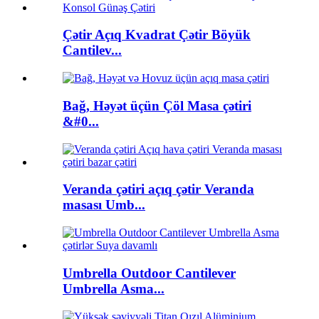
Çətir Açıq Kvadrat Çətir Böyük
Cantilev...
Bağ, Həyət üçün Çöl Masa çətiri
&#0...
Veranda çətiri açıq çətir Veranda
masası Umb...
Umbrella Outdoor Cantilever
Umbrella Asma...