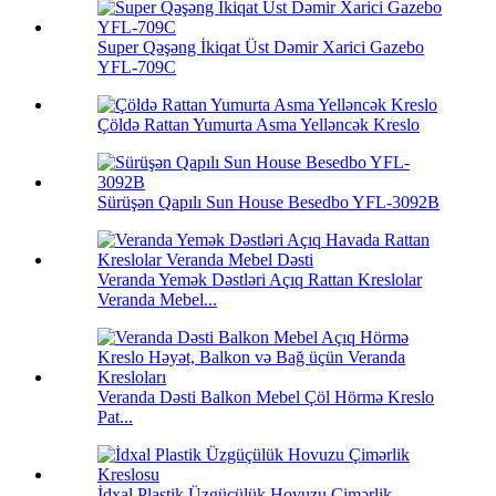
Super Qəşəng İkiqat Üst Dəmir Xarici Gazebo
YFL-709C
Çöldə Rattan Yumurta Asma Yelləncək Kreslo
Sürüşən Qapılı Sun House Besedbo YFL-3092B
Veranda Yemək Dəstləri Açıq Rattan Kreslolar
Veranda Mebel...
Veranda Dəsti Balkon Mebel Çöl Hörmə Kreslo
Pat...
İdxal Plastik Üzgüçülük Hovuzu Çimərlik