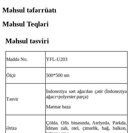
Məhsul təfərrüatı
Məhsul Teqləri
Məhsul təsviri
Maddə No.
YFL-U203
Ölçü
500*500 sm
İndoneziya sərt ağacdan çətir (İndoneziya
ağacı+polyester parça)
Təsvir
Mərmər baza
Çöldə, Ofis binasında, Atelyedə, Parkda,
Ərizə
İdman zalı, otel, çimərlik, bağ, balkon,