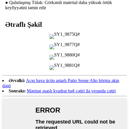
● Qalınlaşmış Tülək: Görkəmli material daha yüksək örtük
keyfiyyətini təmin edir
Ətraflı Şəkil
Əvvəlki:
Açıq hava üçün astarlı Patio Sense Alto hörmə əkin
dəsti
Sonrakı:
Mərmər əsaslı kvadrat bağ çətiri ilə veranda çətiri