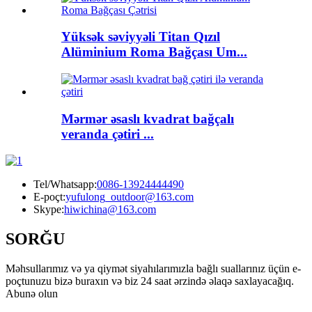
Yüksək səviyyəli Titan Qızıl
Alüminium Roma Bağçası Um...
Mərmər əsaslı kvadrat bağçalı
veranda çətiri ...
Tel/Whatsapp:
0086-13924444490
E-poçt:
yufulong_outdoor@163.com
Skype:
hiwichina@163.com
SORĞU
Məhsullarımız və ya qiymət siyahılarımızla bağlı suallarınız üçün e-
poçtunuzu bizə buraxın və biz 24 saat ərzində əlaqə saxlayacağıq.
Abunə olun