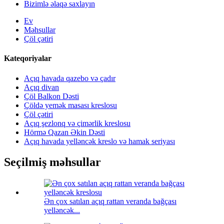
Bizimlə əlaqə saxlayın
Ev
Məhsullar
Çöl çətiri
Kateqoriyalar
Açıq havada qazebo və çadır
Açıq divan
Çöl Balkon Dəsti
Çöldə yemək masası kreslosu
Çöl çətiri
Açıq şezlonq və çimərlik kreslosu
Hörmə Qazan Əkin Dəsti
Açıq havada yelləncək kreslo və hamak seriyası
Seçilmiş məhsullar
Ən çox satılan açıq rattan veranda bağçası
yelləncək...