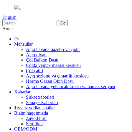
English
Axtar
Ev
Məhsullar
Açıq havada qazebo və çadır
Açıq divan
Çöl Balkon Dəsti
Çöldə yemək masası kreslosu
Çöl çətiri
Açıq şezlonq və çimərlik kreslosu
Hörmə Qazan Əkin Dəsti
Açıq havada yelləncək kreslo və hamak seriyası
Xəbərlər
Şirkət xəbərləri
Sənaye Xəbərləri
Tez-tez verilən suallar
Bizim haqqımızda
Zavod turu
Sertifikat
OEM/ODM