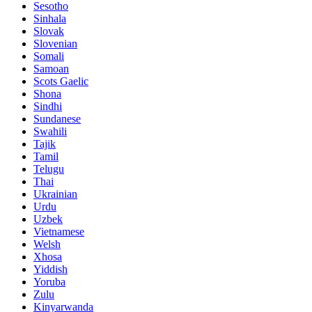
Sesotho
Sinhala
Slovak
Slovenian
Somali
Samoan
Scots Gaelic
Shona
Sindhi
Sundanese
Swahili
Tajik
Tamil
Telugu
Thai
Ukrainian
Urdu
Uzbek
Vietnamese
Welsh
Xhosa
Yiddish
Yoruba
Zulu
Kinyarwanda