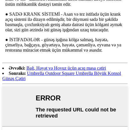
üstün möhkəmlik dəstəyi təmin edir.
● SADƏ KRANK SİSTEMİ - Asan və tez istifadə üçün krank
açıq sistemi ilə dizayn edilmişdir, bir düyməni sadə bir şəkildə
basmaqla, çoxfunksiyalı geniş əhatə dairəsi üçün kölgəni əymək
olar, sizi gün ərzində isti günəş işığından uzaq tutacaqdır.
● İSTİFADƏLƏR - günəş işığına kölgə salmaq, həyətə,
çimərliyə, bağçaya, göyərtəyə, həyətə, çəmənliyə, eyvana və ya
restorana müraciət etmək üçün mükəmməl və əsasdır.
Əvvəlki:
Bağ, Həyət və Hovuz üçün açıq masa çətiri
Sonrakı:
Umbrella Outdoor Square Umbrella Böyük Konsol
Günəş Çətiri