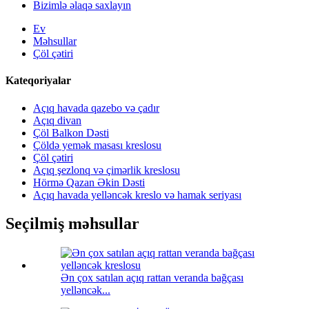
Bizimlə əlaqə saxlayın
Ev
Məhsullar
Çöl çətiri
Kateqoriyalar
Açıq havada qazebo və çadır
Açıq divan
Çöl Balkon Dəsti
Çöldə yemək masası kreslosu
Çöl çətiri
Açıq şezlonq və çimərlik kreslosu
Hörmə Qazan Əkin Dəsti
Açıq havada yelləncək kreslo və hamak seriyası
Seçilmiş məhsullar
Ən çox satılan açıq rattan veranda bağçası
yelləncək...