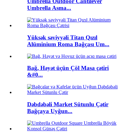
Umbrella Outdoor Cantilever
Umbrella Asma...
Yüksək səviyyəli Titan Qızıl
Alüminium Roma Bağçası Um...
Bağ, Həyət üçün Çöl Masa çətiri
&#0...
Dəbdəbəli Market Sütunlu Çətir
Bağçaya Uyğun...