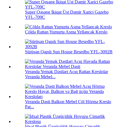
Super Qəşəng İkiqat Üst Dəmir Xarici Gazebo
YFL-709C
Çöldə Rattan Yumurta Asma Yelləncək Kreslo
Sürüşən Qapılı Sun House Besedbo YFL-3092B
Veranda Yemək Dəstləri Açıq Rattan Kreslolar
Veranda Mebel...
Veranda Dəsti Balkon Mebel Çöl Hörmə Kreslo
Pat...
İdxal Plastik Üzgüçülük Hovuzu Çimərlik