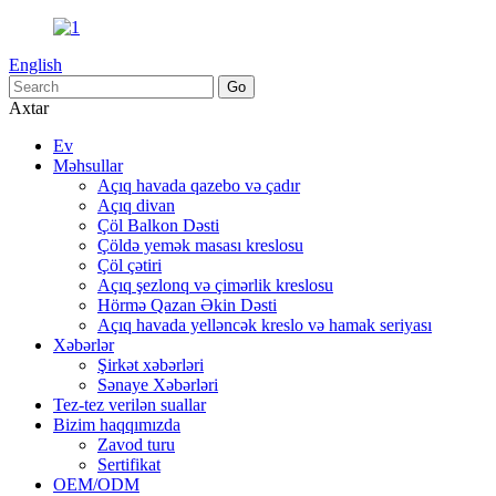
English
Axtar
Ev
Məhsullar
Açıq havada qazebo və çadır
Açıq divan
Çöl Balkon Dəsti
Çöldə yemək masası kreslosu
Çöl çətiri
Açıq şezlonq və çimərlik kreslosu
Hörmə Qazan Əkin Dəsti
Açıq havada yelləncək kreslo və hamak seriyası
Xəbərlər
Şirkət xəbərləri
Sənaye Xəbərləri
Tez-tez verilən suallar
Bizim haqqımızda
Zavod turu
Sertifikat
OEM/ODM