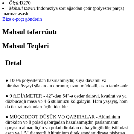
Ölçü:
D270
Məhsul təsviri:
İndoneziya sərt ağacdan çətir (polyester parça)
mərmər əsaslı
Bizə e-poçt göndərin
Məhsul təfərrüatı
Məhsul Teqləri
Detal
● 100% polyesterdən hazırlanmışdır, suya davamlı və
ultrabənövşəyi şüalardan qorunur, uzun müddətli, asan təmizlənir.
● 9 ft.DİAMETER - 42"-dən 54"-ə qədər dairəvi, kvadrat və ya
düzbucaqlı masa və 4-6 stulunuzu kölgələyin. Həm yaşayış, həm
də ticarət məkanları üçün idealdır.
● MÜQƏDDƏT DÜŞÜK VƏ QABIRALAR - Alüminium
dirəkdən və 8 polad qabırğadan hazırlanmışdır, paslanmanın
qarşısını almaq üçün və polad dirəkdən daha yüngüldür, istifadəsi
asan və 1,5" diametrli Alüminium dirək standart dirəyə nisbətən