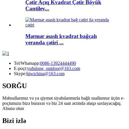
Çətir Açıq Kvadrat Çətir Böyük
Cantilev...
Mərmər əsaslı kvadrat bağçalı
veranda çətiri ...
Tel/Whatsapp:
0086-13924444490
E-poçt:
yufulong_outdoor@163.com
Skype:
hiwichina@163.com
SORĞU
Məhsullarımız və ya qiymət siyahılarımızla bağlı suallarınız üçün e-
poçtunuzu bizə buraxın və biz 24 saat ərzində əlaqə saxlayacağıq.
Abunə olun
Bizi izlə