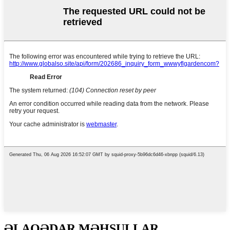
ƏLAQƏDAR MƏHSULLAR