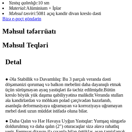
Yastıq qalınlığı:
10 sm
Material:
Alüminium + İplər
Məhsul təsviri:
5081 açıq kəndir divan kreslo dəsti
Bizə e-poçt göndərin
Məhsul təfərrüatı
Məhsul Teqləri
Detal
● Əla Stabillik və Davamlılıq: Bu 3 parçalı veranda dəsti
döşəmənizi qorumaq və balkon mebelini daha dayanıqlı etmək
üçün sürüşməyən ayaq yastiqləri ilə təchiz edilmişdir.Bütün
kreslo böyük yük daşıma qabiliyyətinə malikdir.Veranda stulları
əla kəndirlərdən və möhkəm polad çərçivədən hazırlanıb,
asanlıqla deformasiyaya uğramayan və korroziyaya uğramayan
mebel dəsti uzun müddət istifadə oluna bilər.
● Daha Qalın və Hər Havaya Uyğun Yastıqlar: Yumşaq süngərlə
doldurulmuş və daha qalın (2") oturacaqlar sizə əlavə rahatlıq
verir. Fermuar dizaynı ilə çıxarıla bilən örtüklər, asan təmizləmək