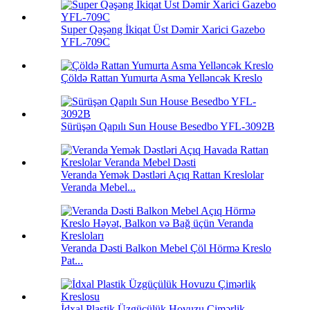
Super Qəşəng İkiqat Üst Dəmir Xarici Gazebo
YFL-709C
Çöldə Rattan Yumurta Asma Yelləncək Kreslo
Sürüşən Qapılı Sun House Besedbo YFL-3092B
Veranda Yemək Dəstləri Açıq Rattan Kreslolar
Veranda Mebel...
Veranda Dəsti Balkon Mebel Çöl Hörmə Kreslo
Pat...
İdxal Plastik Üzgüçülük Hovuzu Çimərlik