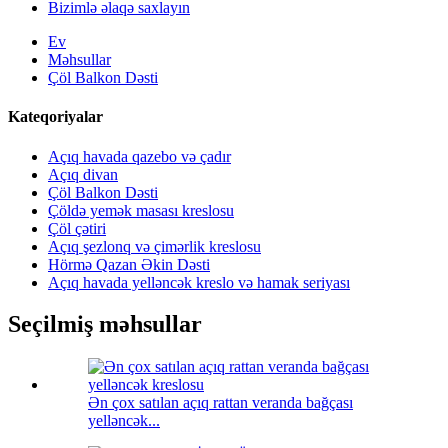
Bizimlə əlaqə saxlayın
Ev
Məhsullar
Çöl Balkon Dəsti
Kateqoriyalar
Açıq havada qazebo və çadır
Açıq divan
Çöl Balkon Dəsti
Çöldə yemək masası kreslosu
Çöl çətiri
Açıq şezlonq və çimərlik kreslosu
Hörmə Qazan Əkin Dəsti
Açıq havada yelləncək kreslo və hamak seriyası
Seçilmiş məhsullar
Ən çox satılan açıq rattan veranda bağçası
yelləncək...