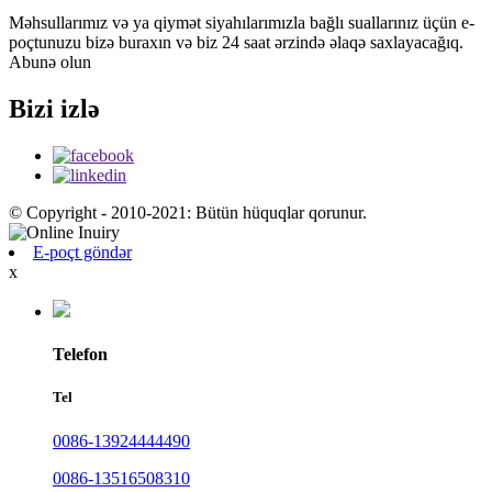
Məhsullarımız və ya qiymət siyahılarımızla bağlı suallarınız üçün e-
poçtunuzu bizə buraxın və biz 24 saat ərzində əlaqə saxlayacağıq.
Abunə olun
Bizi izlə
© Copyright - 2010-2021: Bütün hüquqlar qorunur.
E-poçt göndər
x
Telefon
Tel
0086-13924444490
0086-13516508310