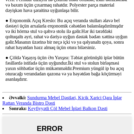
və baxım üçün çıxarmaq rahatdır. Polyester parça material
dəyişkən hava şəraitinə uyğunlaşa bilir.
● Erqonomik Açıq Kreslo: Bu açıq veranda stulları əlavə bel
dəstəyi üçün arxalarla erqonomik cəhətdən balanslaşdırılmışdır
və iki hörmə stul və qəhvə stolu ilə gəlir.Hər iki tərəfdəki
qoltuqaltı əyri, rahat və dəriyə uyğun dəstək bədən xəttinə uyğun
gəlir.Masanın üzərinə bir neçə içki və ya qəlyanaltı qoya, sonra
rahat həyatdan həzz almaq üçün otura bilərsiniz.
● Çöldə Yaşayış üçün Ən Yaxşısı: Təbiət görünüşlü iplər bütün
fəsillərdə istifadə üçün uyğundur.İki stul və stolun birləşməsi
yaxın söhbətlər üçün mükəmməldir.Premium yüngül ip bu açıq
oturacağı verandadan qazona və ya həyətdən bağa köçürməyi
asanlaşdırır.
Əvvəlki:
Sundurma Mebel Dəstləri, Kiçik Xarici Qara İplər
Rattan Veranda Bistro Dəsti
Sonrakı:
Keyfiyyətli Çöl Mebel İpləri Balkon Dəsti