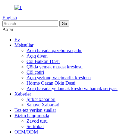
English
Axtar
Ev
Məhsullar
Açıq havada qazebo və çadır
Açıq divan
Çöl Balkon Dəsti
Çöldə yemək masası kreslosu
Çöl çətiri
Açıq şezlonq və çimərlik kreslosu
Hörmə Qazan Əkin Dəsti
Açıq havada yelləncək kreslo və hamak seriyası
Xəbərlər
Şirkət xəbərləri
Sənaye Xəbərləri
Tez-tez verilən suallar
Bizim haqqımızda
Zavod turu
Sertifikat
OEM/ODM