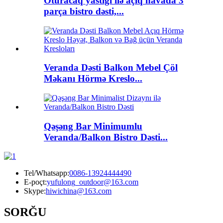
Oturacaq yastığı ilə açıq havada 3
parça bistro dəsti,...
Veranda Dəsti Balkon Mebel Çöl
Məkanı Hörmə Kreslo...
Qəşəng Bar Minimumlu
Veranda/Balkon Bistro Dəsti...
Tel/Whatsapp:
0086-13924444490
E-poçt:
yufulong_outdoor@163.com
Skype:
hiwichina@163.com
SORĞU