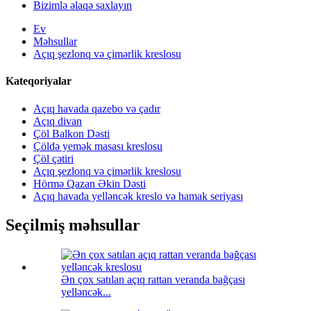
Bizimlə əlaqə saxlayın
Ev
Məhsullar
Açıq şezlonq və çimərlik kreslosu
Kateqoriyalar
Açıq havada qazebo və çadır
Açıq divan
Çöl Balkon Dəsti
Çöldə yemək masası kreslosu
Çöl çətiri
Açıq şezlonq və çimərlik kreslosu
Hörmə Qazan Əkin Dəsti
Açıq havada yelləncək kreslo və hamak seriyası
Seçilmiş məhsullar
Ən çox satılan açıq rattan veranda bağçası
yelləncək...