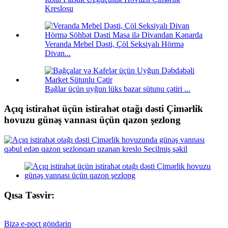
Kreslosu
Veranda Mebel Dəsti, Çöl Seksiyalı Hörmə
Divan...
Bağlar üçün uyğun lüks bazar sütunu çətiri ...
Açıq istirahət üçün istirahət otağı dəsti Çimərlik
hovuzu günəş vannası üçün qazon şezlong
Qısa Təsvir:
Bizə e-poçt göndərin