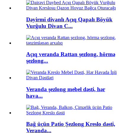
Dəyirmi divanlı Açıq Qapalı Böyük
Vurğulu Divan C...
Açıq veranda Rattan şezlong, hörmə
şezlong...
Veranda şezlong mebel dəsti, hər
hava...
Bağ üçün Patio Şezlong Kreslo dəsti,
Veranda...