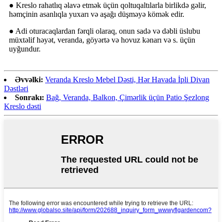
● Kreslo rahatlıq əlavə etmək üçün qoltuqaltılarla birlikdə gəlir,
həmçinin asanlıqla yuxarı və aşağı düşməyə kömək edir.
● Adi oturacaqlardan fərqli olaraq, onun sadə və dəbli üslubu
müxtəlif həyət, veranda, göyərtə və hovuz kənarı və s. üçün
uyğundur.
Əvvəlki:
Veranda Kreslo Mebel Dəsti, Hər Havada İpli Divan
Dəstləri
Sonrakı:
Bağ, Veranda, Balkon, Çimərlik üçün Patio Şezlong
Kreslo dəsti