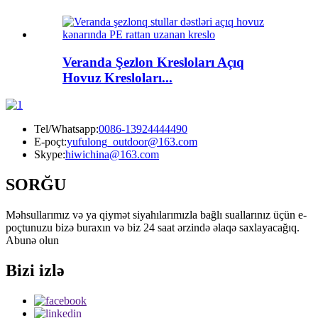
Veranda Şezlon Kresloları Açıq
Hovuz Kresloları...
Tel/Whatsapp:
0086-13924444490
E-poçt:
yufulong_outdoor@163.com
Skype:
hiwichina@163.com
SORĞU
Məhsullarımız və ya qiymət siyahılarımızla bağlı suallarınız üçün e-
poçtunuzu bizə buraxın və biz 24 saat ərzində əlaqə saxlayacağıq.
Abunə olun
Bizi izlə