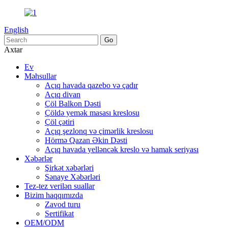
English
Axtar
Ev
Məhsullar
Açıq havada qazebo və çadır
Açıq divan
Çöl Balkon Dəsti
Çöldə yemək masası kreslosu
Çöl çətiri
Açıq şezlonq və çimərlik kreslosu
Hörmə Qazan Əkin Dəsti
Açıq havada yelləncək kreslo və hamak seriyası
Xəbərlər
Şirkət xəbərləri
Sənaye Xəbərləri
Tez-tez verilən suallar
Bizim haqqımızda
Zavod turu
Sertifikat
OEM/ODM