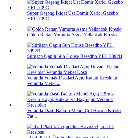
Super Qəşəng İkiqat Üst Dəmir Xarici Gazebo
YFL-709C
Çöldə Rattan Yumurta Asma Yelləncək Kreslo
Sürüşən Qapılı Sun House Besedbo YFL-3092B
Veranda Yemək Dəstləri Açıq Rattan Kreslolar
Veranda Mebel...
Veranda Dəsti Balkon Mebel Çöl Hörmə Kreslo
Pat...
İdxal Plastik Üzgüçülük Hovuzu Çimərlik