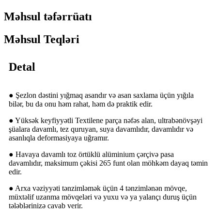
Məhsul təfərrüatı
Məhsul Teqləri
Detal
● Şezlon dəstini yığmaq asandır və asan saxlama üçün yığıla
bilər, bu da onu həm rahat, həm də praktik edir.
● Yüksək keyfiyyətli Textilene parça nəfəs alan, ultrabənövşəyi
şüalara davamlı, tez quruyan, suya davamlıdır, davamlıdır və
asanlıqla deformasiyaya uğramır.
● Havaya davamlı toz örtüklü alüminium çərçivə pasa
davamlıdır, maksimum çəkisi 265 funt olan möhkəm dayaq təmin
edir.
● Arxa vəziyyəti tənzimləmək üçün 4 tənzimlənən mövqe,
müxtəlif uzanma mövqeləri və yuxu və ya yalançı duruş üçün
tələblərinizə cavab verir.