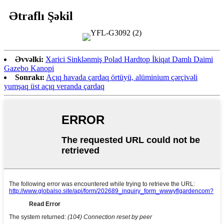
Ətraflı Şəkil
Əvvəlki:
Xarici Sinklənmiş Polad Hardtop İkiqat Damlı Daimi
Gazebo Kanopi
Sonrakı:
Açıq havada çardaq örtüyü, alüminium çərçivəli
yumşaq üst açıq veranda çardaq