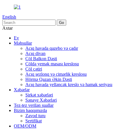
English
Axtar
Ev
Məhsullar
Açıq havada qazebo və çadır
Açıq divan
Çöl Balkon Dəsti
Çöldə yemək masası kreslosu
Çöl çətiri
Açıq şezlonq və çimərlik kreslosu
Hörmə Qazan Əkin Dəsti
Açıq havada yelləncək kreslo və hamak seriyası
Xəbərlər
Şirkət xəbərləri
Sənaye Xəbərləri
Tez-tez verilən suallar
Bizim haqqımızda
Zavod turu
Sertifikat
OEM/ODM