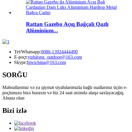
Rattan Gazebo Açıq Bağçalı Qazlı
Alüminium...
Tel/Whatsapp:
0086-13924444490
E-poçt:
yufulong_outdoor@163.com
Skype:
hiwichina@163.com
SORĞU
Məhsullarımız və ya qiymət siyahılarımızla bağlı suallarınız üçün e-
poçtunuzu bizə buraxın və biz 24 saat ərzində əlaqə saxlayacağıq.
Abunə olun
Bizi izlə