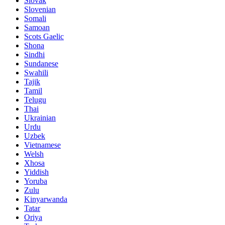
Slovak
Slovenian
Somali
Samoan
Scots Gaelic
Shona
Sindhi
Sundanese
Swahili
Tajik
Tamil
Telugu
Thai
Ukrainian
Urdu
Uzbek
Vietnamese
Welsh
Xhosa
Yiddish
Yoruba
Zulu
Kinyarwanda
Tatar
Oriya