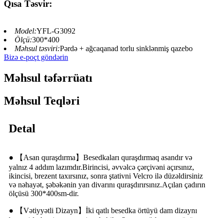
Qısa Təsvir:
Model:
YFL-G3092
Ölçü:
300*400
Məhsul təsviri:
Pərdə + ağcaqanad torlu sinklənmiş qazebo
Bizə e-poçt göndərin
Məhsul təfərrüatı
Məhsul Teqləri
Detal
● 【Asan quraşdırma】Besedkaları quraşdırmaq asandır və
yalnız 4 addım lazımdır.Birincisi, əvvəlcə çərçivəni açırsınız,
ikincisi, brezent taxırsınız, sonra ştativni Velcro ilə düzəldirsiniz
və nəhayət, şəbəkənin yan divarını quraşdırırsınız.Açılan çadırın
ölçüsü 300*400sm-dir.
● 【Vətiyyətli Dizayn】İki qatlı besedka örtüyü dam dizaynı