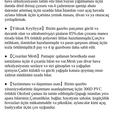
hava sirkulyasiyasını təmin edə bilər.Suyun yığılmaması üçün
damda dörd drenaj çuxuru var.4 çadırımızın qarnişi əhatə
dairəsini artırmaq üçün uzadıla bilər.İstənilən vaxt açıq havada
əylənə bilmək üçün içərisinə yemək masası, divan və ya oturacaq
yerləşdirmək.
● 【Yüksək Keyfiyyət】Bizim gazebo parçamız güclü və
davamlı olan və ultrabənövşəyi şüaların 85%-dən çoxunu maneə
törədə bilən PA örtüklü polyester lifdən hazırlanmışdır.Çərçivə
möhkəm, dəmirdən hazırlanmışdır və pasın qarşısını almaq üçün
tozla örtülmüşdür.8 pay və 4 ip gazebonu daha sabit edir.
● 【Çıxarılan Mesh】Pamapic qatlanan besedkada asan
təmizləmə üçün 4 çıxarıla bilən tor var.Mesh yan divar hava
sirkulyasiyasını saxlayır və sizi günəşdən və yağışdan
qoruyur.Çadırı küləkli və güclü yağışda kənara qoymaq onun
xidmət müddətini uzada bilər.
● 【Saxlanması və daşınması asan】Bizim qazebo
xüsusiyyətlərimiz daşınmanı asanlaşdırmaq üçün 300D PVC
örtüklü Oksford çantası ilə təmin edilmişdir.Qapağı istənilən yerə
apara bilərsiniz.Çəmənliklər, bağlar, həyətyanı sahələr, üzgüçülük
hovuzları üçün mükəmməldir və pikniklər, əyləncələr kimi açıq
fəaliyyətlər üçün çox uyğundur.