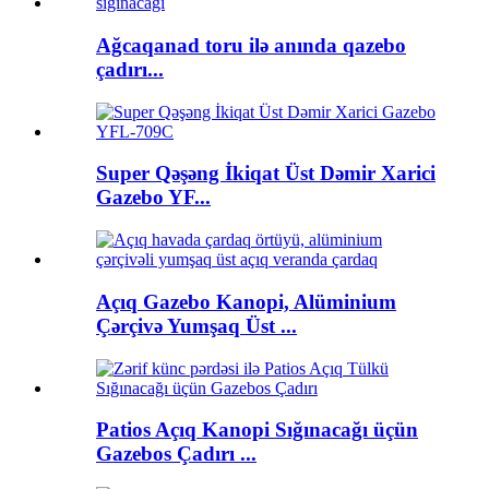
Ağcaqanad toru ilə anında qazebo
çadırı...
Super Qəşəng İkiqat Üst Dəmir Xarici
Gazebo YF...
Açıq Gazebo Kanopi, Alüminium
Çərçivə Yumşaq Üst ...
Patios Açıq Kanopi Sığınacağı üçün
Gazebos Çadırı ...