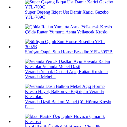
Super Qəşəng İkiqat Üst Dəmir Xarici Gazebo
YFL-709C
Çöldə Rattan Yumurta Asma Yelləncək Kreslo
Sürüşən Qapılı Sun House Besedbo YFL-3092B
Veranda Yemək Dəstləri Açıq Rattan Kreslolar
Veranda Mebel...
Veranda Dəsti Balkon Mebel Çöl Hörmə Kreslo
Pat...
İdxal Plastik Üzgüçülük Hovuzu Çimərlik