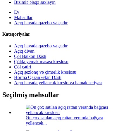
Bizimlə əlaqə saxlayın
Ev
Məhsullar
Açıq havada qazebo və çadır
Kateqoriyalar
Açıq havada qazebo və çadır
Açıq divan
Çöl Balkon Dəsti
Çöldə yemək masası kreslosu
Çöl çətiri
Açıq şezlonq və çimərlik kreslosu
Hörmə Qazan Əkin Dəsti
Açıq havada yelləncək kreslo və hamak seriyası
Seçilmiş məhsullar
Ən çox satılan açıq rattan veranda bağçası
yelləncək...