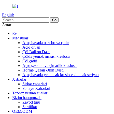
English
Axtar
Ev
Məhsullar
Açıq havada qazebo və çadır
Açıq divan
Çöl Balkon Dəsti
Çöldə yemək masası kreslosu
Çöl çətiri
Açıq şezlonq və çimərlik kreslosu
Hörmə Qazan Əkin Dəsti
Açıq havada yelləncək kreslo və hamak seriyası
Xəbərlər
Şirkət xəbərləri
Sənaye Xəbərləri
Tez-tez verilən suallar
Bizim haqqımızda
Zavod turu
Sertifikat
OEM/ODM