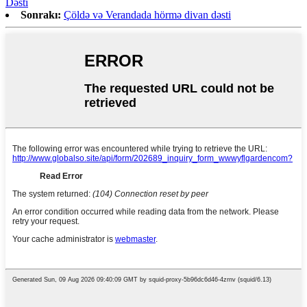
Dəsti
Sonrakı:
Çöldə və Verandada hörmə divan dəsti