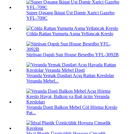
Super Qəşəng İkiqat Üst Dəmir Xarici Gazebo
YFL-709C
Çöldə Rattan Yumurta Asma Yelləncək Kreslo
Sürüşən Qapılı Sun House Besedbo YFL-3092B
Veranda Yemək Dəstləri Açıq Rattan Kreslolar
Veranda Mebel...
Veranda Dəsti Balkon Mebel Çöl Hörmə Kreslo
Pat...
İdxal Plastik Üzgüçülük Hovuzu Çimərlik