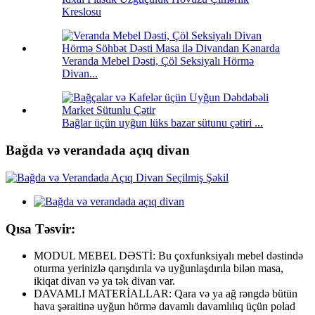
Kreslosu
Veranda Mebel Dəsti, Çöl Seksiyalı Hörmə
Divan...
Bağlar üçün uyğun lüks bazar sütunu çətiri ...
Bağda və verandada açıq divan
Qısa Təsvir:
MODUL MEBEL DƏSTİ: Bu çoxfunksiyalı mebel dəstində
oturma yerinizlə qarışdırıla və uyğunlaşdırıla bilən masa,
ikiqat divan və ya tək divan var.
DAVAMLI MATERİALLAR: Qara və ya ağ rəngdə bütün
hava şəraitinə uyğun hörmə davamlı davamlılıq üçün polad