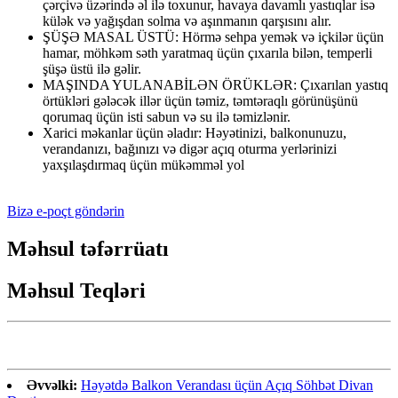
çərçivə üzərində əl ilə toxunur, havaya davamlı yastıqlar isə
külək və yağışdan solma və aşınmanın qarşısını alır.
ŞÜŞƏ MASAL ÜSTÜ: Hörmə sehpa yemək və içkilər üçün
hamar, möhkəm səth yaratmaq üçün çıxarıla bilən, temperli
şüşə üstü ilə gəlir.
MAŞINDA YULANABİLƏN ÖRÜKLƏR: Çıxarılan yastıq
örtükləri gələcək illər üçün təmiz, təmtəraqlı görünüşünü
qorumaq üçün isti sabun və su ilə təmizlənir.
Xarici məkanlar üçün əladır: Həyətinizi, balkonunuzu,
verandanızı, bağınızı və digər açıq oturma yerlərinizi
yaxşılaşdırmaq üçün mükəmməl yol
Bizə e-poçt göndərin
Məhsul təfərrüatı
Məhsul Teqləri
Əvvəlki:
Həyətdə Balkon Verandası üçün Açıq Söhbət Divan