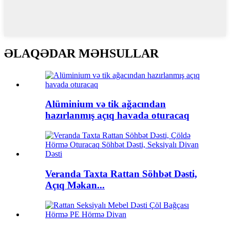
ƏLAQƏDAR MƏHSULLAR
Alüminium və tik ağacından
hazırlanmış açıq havada oturacaq
Veranda Taxta Rattan Söhbət Dəsti,
Açıq Məkan...