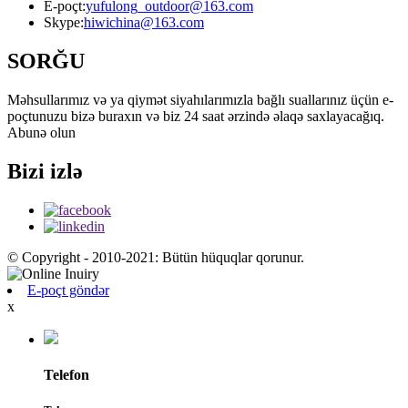
E-poçt:
yufulong_outdoor@163.com
Skype:
hiwichina@163.com
SORĞU
Məhsullarımız və ya qiymət siyahılarımızla bağlı suallarınız üçün e-
poçtunuzu bizə buraxın və biz 24 saat ərzində əlaqə saxlayacağıq.
Abunə olun
Bizi izlə
© Copyright - 2010-2021: Bütün hüquqlar qorunur.
E-poçt göndər
x
Telefon