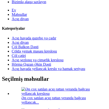
Bizimlə əlaqə saxlayın
Ev
Məhsullar
Açıq divan
Kateqoriyalar
Açıq havada qazebo və çadır
Açıq divan
Çöl Balkon Dəsti
Çöldə yemək masası kreslosu
Çöl çətiri
Açıq şezlonq və çimərlik kreslosu
Hörmə Qazan Əkin Dəsti
Açıq havada yelləncək kreslo və hamak seriyası
Seçilmiş məhsullar
Ən çox satılan açıq rattan veranda bağçası
yelləncək...