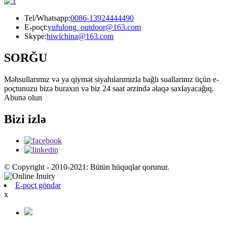
Tel/Whatsapp:
0086-13924444490
E-poçt:
yufulong_outdoor@163.com
Skype:
hiwichina@163.com
SORĞU
Məhsullarımız və ya qiymət siyahılarımızla bağlı suallarınız üçün e-
poçtunuzu bizə buraxın və biz 24 saat ərzində əlaqə saxlayacağıq.
Abunə olun
Bizi izlə
© Copyright - 2010-2021: Bütün hüquqlar qorunur.
E-poçt göndər
x