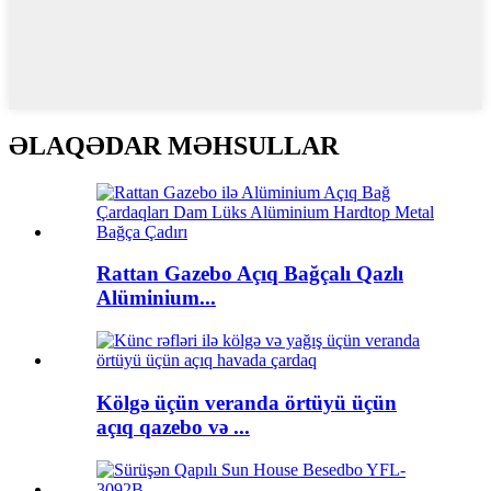
ƏLAQƏDAR MƏHSULLAR
Rattan Gazebo Açıq Bağçalı Qazlı
Alüminium...
Kölgə üçün veranda örtüyü üçün
açıq qazebo və ...