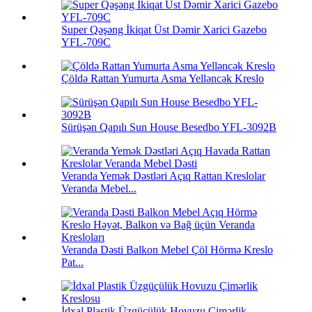
Super Qəşəng İkiqat Üst Dəmir Xarici Gazebo
YFL-709C
Çöldə Rattan Yumurta Asma Yelləncək Kreslo
Sürüşən Qapılı Sun House Besedbo YFL-3092B
Veranda Yemək Dəstləri Açıq Rattan Kreslolar
Veranda Mebel...
Veranda Dəsti Balkon Mebel Çöl Hörmə Kreslo
Pat...
İdxal Plastik Üzgüçülük Hovuzu Çimərlik