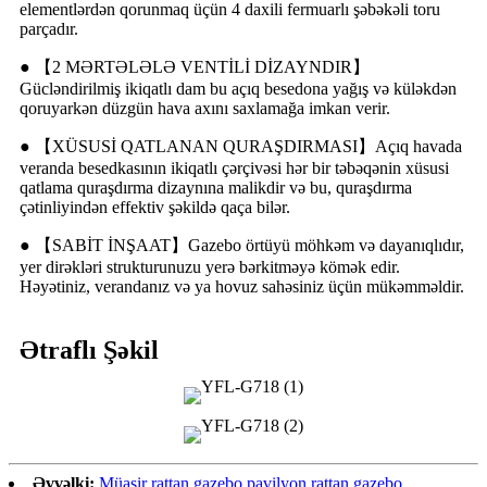
elementlərdən qorunmaq üçün 4 daxili fermuarlı şəbəkəli toru
parçadır.
● 【2 MƏRTƏLƏLƏ VENTİLİ DİZAYNDIR】
Gücləndirilmiş ikiqatlı dam bu açıq besedona yağış və küləkdən
qoruyarkən düzgün hava axını saxlamağa imkan verir.
● 【XÜSUSİ QATLANAN QURAŞDIRMASI】Açıq havada
veranda besedkasının ikiqatlı çərçivəsi hər bir təbəqənin xüsusi
qatlama quraşdırma dizaynına malikdir və bu, quraşdırma
çətinliyindən effektiv şəkildə qaça bilər.
● 【SABİT İNŞAAT】Gazebo örtüyü möhkəm və dayanıqlıdır,
yer dirəkləri strukturunuzu yerə bərkitməyə kömək edir.
Həyətiniz, verandanız və ya hovuz sahəsiniz üçün mükəmməldir.
Ətraflı Şəkil
Əvvəlki:
Müasir rattan gazebo pavilyon rattan gazebo