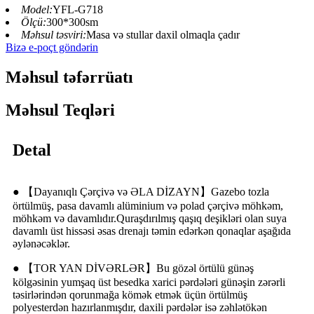
Model:
YFL-G718
Ölçü:
300*300sm
Məhsul təsviri:
Masa və stullar daxil olmaqla çadır
Bizə e-poçt göndərin
Məhsul təfərrüatı
Məhsul Teqləri
Detal
● 【Dayanıqlı Çərçivə və ƏLA DİZAYN】Gazebo tozla
örtülmüş, pasa davamlı alüminium və polad çərçivə möhkəm,
möhkəm və davamlıdır.Quraşdırılmış qaşıq deşikləri olan suya
davamlı üst hissəsi əsas drenajı təmin edərkən qonaqlar aşağıda
əylənəcəklər.
● 【TOR YAN DİVƏRLƏR】Bu gözəl örtülü günəş
kölgəsinin yumşaq üst besedka xarici pərdələri günəşin zərərli
təsirlərindən qorunmağa kömək etmək üçün örtülmüş
polyesterdən hazırlanmışdır, daxili pərdələr isə zəhlətökən