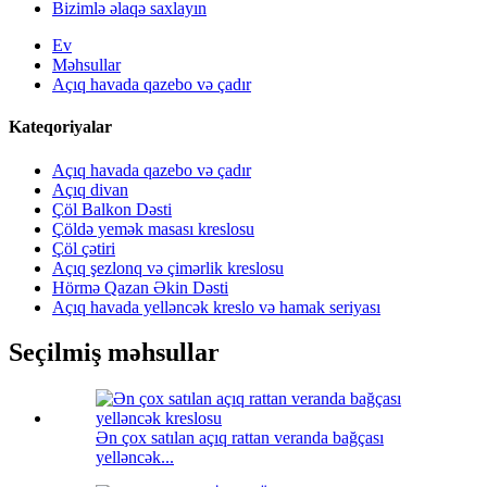
Bizimlə əlaqə saxlayın
Ev
Məhsullar
Açıq havada qazebo və çadır
Kateqoriyalar
Açıq havada qazebo və çadır
Açıq divan
Çöl Balkon Dəsti
Çöldə yemək masası kreslosu
Çöl çətiri
Açıq şezlonq və çimərlik kreslosu
Hörmə Qazan Əkin Dəsti
Açıq havada yelləncək kreslo və hamak seriyası
Seçilmiş məhsullar
Ən çox satılan açıq rattan veranda bağçası
yelləncək...