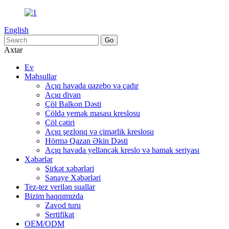
English
Axtar
Ev
Məhsullar
Açıq havada qazebo və çadır
Açıq divan
Çöl Balkon Dəsti
Çöldə yemək masası kreslosu
Çöl çətiri
Açıq şezlonq və çimərlik kreslosu
Hörmə Qazan Əkin Dəsti
Açıq havada yelləncək kreslo və hamak seriyası
Xəbərlər
Şirkət xəbərləri
Sənaye Xəbərləri
Tez-tez verilən suallar
Bizim haqqımızda
Zavod turu
Sertifikat
OEM/ODM