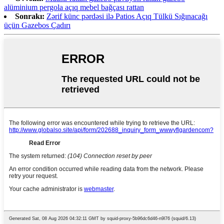
alüminium pergola açıq mebel bağçası rattan
Sonrakı:
Zərif künc pərdəsi ilə Patios Açıq Tülkü Sığınacağı
üçün Gazebos Çadırı