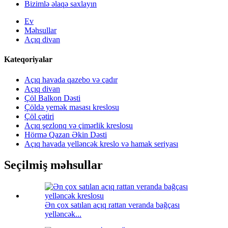
Bizimlə əlaqə saxlayın
Ev
Məhsullar
Açıq divan
Kateqoriyalar
Açıq havada qazebo və çadır
Açıq divan
Çöl Balkon Dəsti
Çöldə yemək masası kreslosu
Çöl çətiri
Açıq şezlonq və çimərlik kreslosu
Hörmə Qazan Əkin Dəsti
Açıq havada yelləncək kreslo və hamak seriyası
Seçilmiş məhsullar
Ən çox satılan açıq rattan veranda bağçası
yelləncək...