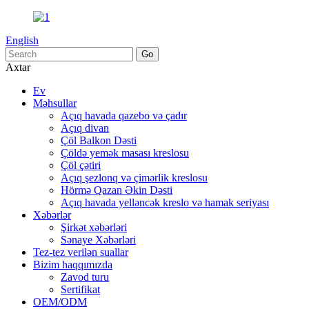
English
Axtar
Ev
Məhsullar
Açıq havada qazebo və çadır
Açıq divan
Çöl Balkon Dəsti
Çöldə yemək masası kreslosu
Çöl çətiri
Açıq şezlonq və çimərlik kreslosu
Hörmə Qazan Əkin Dəsti
Açıq havada yelləncək kreslo və hamak seriyası
Xəbərlər
Şirkət xəbərləri
Sənaye Xəbərləri
Tez-tez verilən suallar
Bizim haqqımızda
Zavod turu
Sertifikat
OEM/ODM