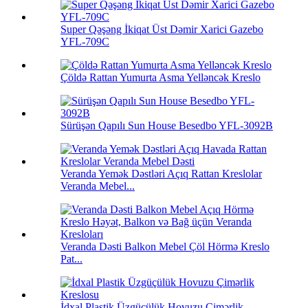
Super Qəşəng İkiqat Üst Dəmir Xarici Gazebo
YFL-709C
Çöldə Rattan Yumurta Asma Yelləncək Kreslo
Sürüşən Qapılı Sun House Besedbo YFL-3092B
Veranda Yemək Dəstləri Açıq Rattan Kreslolar
Veranda Mebel...
Veranda Dəsti Balkon Mebel Çöl Hörmə Kreslo
Pat...
İdxal Plastik Üzgüçülük Hovuzu Çimərlik