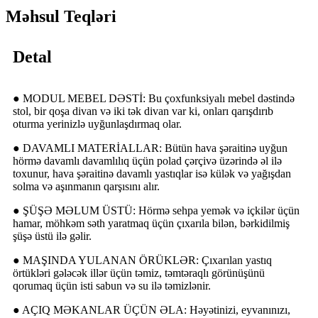
Məhsul Teqləri
Detal
● MODUL MEBEL DƏSTİ: Bu çoxfunksiyalı mebel dəstində
stol, bir qoşa divan və iki tək divan var ki, onları qarışdırıb
oturma yerinizlə uyğunlaşdırmaq olar.
● DAVAMLI MATERİALLAR: Bütün hava şəraitinə uyğun
hörmə davamlı davamlılıq üçün polad çərçivə üzərində əl ilə
toxunur, hava şəraitinə davamlı yastıqlar isə külək və yağışdan
solma və aşınmanın qarşısını alır.
● ŞÜŞƏ MƏLUM ÜSTÜ: Hörmə sehpa yemək və içkilər üçün
hamar, möhkəm səth yaratmaq üçün çıxarıla bilən, bərkidilmiş
şüşə üstü ilə gəlir.
● MAŞINDA YULANAN ÖRÜKLƏR: Çıxarılan yastıq
örtükləri gələcək illər üçün təmiz, təmtəraqlı görünüşünü
qorumaq üçün isti sabun və su ilə təmizlənir.
● AÇIQ MƏKANLAR ÜÇÜN ƏLA: Həyətinizi, eyvanınızı,