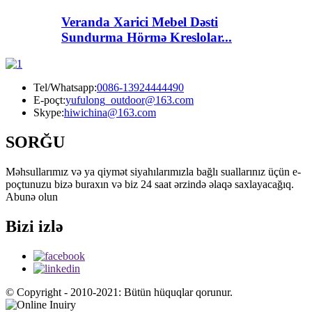
Veranda Xarici Mebel Dəsti
Sundurma Hörmə Kreslolar...
Tel/Whatsapp:
0086-13924444490
E-poçt:
yufulong_outdoor@163.com
Skype:
hiwichina@163.com
SORĞU
Məhsullarımız və ya qiymət siyahılarımızla bağlı suallarınız üçün e-
poçtunuzu bizə buraxın və biz 24 saat ərzində əlaqə saxlayacağıq.
Abunə olun
Bizi izlə
© Copyright - 2010-2021: Bütün hüquqlar qorunur.