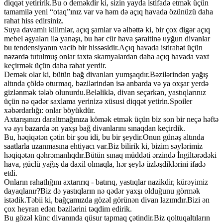
diqqət yetiririk.Bu o deməkdir ki, sizin yayda istifadə etmək üçün
tamamilə yeni “otaq”ınız var və həm də açıq havada özünüzü daha
rahat hiss edirsiniz.
Suya davamlı kilimlər, açıq şamlar və əlbəttə ki, bir çox digər açıq
mebel əşyaları ilə yanaşı, bu hər cür hava şəraitinə uyğun divanlar
bu tendensiyanın vacib bir hissəsidir.Açıq havada istirahət üçün
nəzərdə tutulmuş onlar taxta skamyalardan daha açıq havada vaxt
keçirmək üçün daha rahat yerdir.
Demək olar ki, bütün bağ divanları yumşaqdır.Bəzilərindən yağış
altında çöldə oturmaq, bəzilərindən isə anbarda və ya oxşar yerdə
gizlənmək tələb olunurdu.Beləliklə, divan seçərkən, yastıqlarınız
üçün nə qədər saxlama yerinizə xüsusi diqqət yetirin.Spoiler
xəbərdarlığı: onlar böyükdür.
Axtarışınızı daraltmağınıza kömək etmək üçün biz son bir neçə həftə
və ayı bazarda ən yaxşı bağ divanlarını sınaqdan keçirdik.
Bu, həqiqətən çətin bir şou idi, bu bir şeydir.Onun günəş altında
saatlarla uzanmasına ehtiyacı var.Biz bilirik ki, bizim səylərimiz
həqiqətən qəhrəmanlıqdır.Bütün sınaq müddəti ərzində İngiltərədəki
hava, güclü yağış da daxil olmaqla, hər şeylə üzləşdiklərini ifadə
etdi.
Onların rahatlığını axtarırıq - batırıq, yastıqlar nazikdir, kürəyimiz
dayaqlanır?Biz də yastıqların nə qədər yaxşı olduğunu görmək
istədik.Təbii ki, bağçamızda gözəl görünən divan lazımdır.Bizi ən
çox heyran edən bəzilərini təqdim edirik.
Bu gözəl künc divanında qüsur tapmaq çətindir.Biz qoltuqaltıların