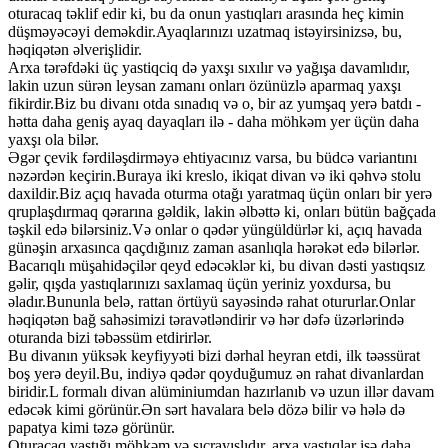
oturacaq təklif edir ki, bu da onun yastıqları arasında heç kimin
düşməyəcəyi deməkdir.Ayaqlarınızı uzatmaq istəyirsinizsə, bu,
həqiqətən əlverişlidir.
Arxa tərəfdəki üç yastiqciq də yaxşı sıxılır və yağışa davamlıdır,
lakin uzun sürən leysan zamanı onları özünüzlə aparmaq yaxşı
fikirdir.Biz bu divanı otda sınadıq və o, bir az yumşaq yerə batdı -
hətta daha geniş ayaq dayaqları ilə - daha möhkəm yer üçün daha
yaxşı ola bilər.
Əgər çevik fərdiləşdirməyə ehtiyacınız varsa, bu büdcə variantını
nəzərdən keçirin.Buraya iki kreslo, ikiqat divan və iki qəhvə stolu
daxildir.Biz açıq havada oturma otağı yaratmaq üçün onları bir yerə
qruplaşdırmaq qərarına gəldik, lakin əlbəttə ki, onları bütün bağçada
təşkil edə bilərsiniz.Və onlar o qədər yüngüldürlər ki, açıq havada
günəşin arxasınca qaçdığınız zaman asanlıqla hərəkət edə bilərlər.
Bacarıqlı müşahidəçilər qeyd edəcəklər ki, bu divan dəsti yastıqsız
gəlir, qışda yastıqlarınızı saxlamaq üçün yeriniz yoxdursa, bu
əladır.Bununla belə, rattan örtüyü sayəsində rahat otururlar.Onlar
həqiqətən bağ sahəsimizi təravətləndirir və hər dəfə üzərlərində
oturanda bizi təbəssüm etdirirlər.
Bu divanın yüksək keyfiyyəti bizi dərhal heyran etdi, ilk təəssürat
boş yerə deyil.Bu, indiyə qədər qoyduğumuz ən rahat divanlardan
biridir.L formalı divan alüminiumdan hazırlanıb və uzun illər davam
edəcək kimi görünür.Ən sərt havalara belə dözə bilir və hələ də
papatya kimi təzə görünür.
Oturacaq yastığı möhkəm və sıçrayışlıdır, arxa yastıqlar isə daha