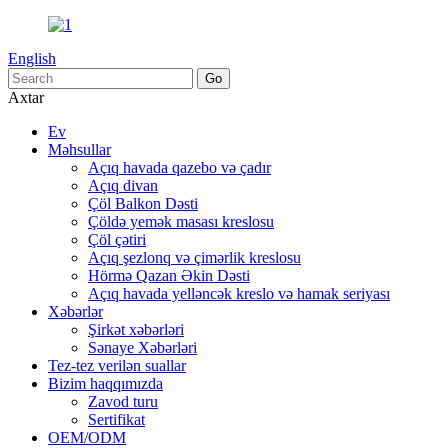
English
Axtar
Ev
Məhsullar
Açıq havada qazebo və çadır
Açıq divan
Çöl Balkon Dəsti
Çöldə yemək masası kreslosu
Çöl çətiri
Açıq şezlonq və çimərlik kreslosu
Hörmə Qazan Əkin Dəsti
Açıq havada yelləncək kreslo və hamak seriyası
Xəbərlər
Şirkət xəbərləri
Sənaye Xəbərləri
Tez-tez verilən suallar
Bizim haqqımızda
Zavod turu
Sertifikat
OEM/ODM