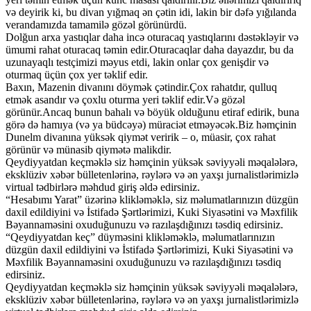
və deyirik ki, bu divan yığmaq ən çətin idi, lakin bir dəfə yığılanda
verandamızda tamamilə gözəl görünürdü.
Dolğun arxa yastıqlar daha incə oturacaq yastıqlarını dəstəkləyir və
ümumi rahat oturacaq təmin edir.Oturacaqlar daha dayazdır, bu da
uzunayaqlı testçimizi məyus etdi, lakin onlar çox genişdir və
oturmaq üçün çox yer təklif edir.
Baxın, Mazenin divanını döymək çətindir.Çox rahatdır, qulluq
etmək asandır və çoxlu oturma yeri təklif edir.Və gözəl
görünür.Ancaq bunun bahalı və böyük olduğunu etiraf edirik, buna
görə də hamıya (və ya büdcəyə) müraciət etməyəcək.Biz həmçinin
Dunelm divanına yüksək qiymət veririk – o, müasir, çox rahat
görünür və münasib qiymətə malikdir.
Qeydiyyatdan keçməklə siz həmçinin yüksək səviyyəli məqalələrə,
eksklüziv xəbər bülletenlərinə, rəylərə və ən yaxşı jurnalistlərimizlə
virtual tədbirlərə məhdud giriş əldə edirsiniz.
“Hesabımı Yarat” üzərinə klikləməklə, siz məlumatlarınızın düzgün
daxil edildiyini və İstifadə Şərtlərimizi, Kuki Siyasətini və Məxfilik
Bəyannaməsini oxuduğunuzu və razılaşdığınızı təsdiq edirsiniz.
“Qeydiyyatdan keç” düyməsini klikləməklə, məlumatlarınızın
düzgün daxil edildiyini və İstifadə Şərtlərimizi, Kuki Siyasətini və
Məxfilik Bəyannaməsini oxuduğunuzu və razılaşdığınızı təsdiq
edirsiniz.
Qeydiyyatdan keçməklə siz həmçinin yüksək səviyyəli məqalələrə,
eksklüziv xəbər bülletenlərinə, rəylərə və ən yaxşı jurnalistlərimizlə