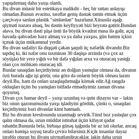
yapışdırmaq daha yaxşı olardı.
Bu divan müasir bir estetikaya malikdir - heç bir rattan anlayışı
olmadan.Bunun əvəzinə, tərəflər geniş dəstək təmin etmək üçün
çərçivəyə sarılan plastik "simlərdən" hazırlanır.Xüsusilə aşağı
qiyməti nəzərə alsaq, bu dəstin keyfiyyəti bizi heyrətə gətirir.Bundan
əlavə, bu divan dəsti şüşə üstü ilə böyük kvadrat masa ilə gəlir, açıq
havada qəhvədən həzz almaq və ya daha yaxşısı, gün batımı içkisi
içmək üçün mükəmməl yerdir.
Bu divan sadəliyi ilə diqqəti çəkən şaquli üç nəfərlik divandır.Biz
tapdıq ki, iki nəfər onu təxminən 30 dəqiqə ərzində (və çox az
söyüşlə) bir yerə yığdı və bir dəfə yığılan arxa və oturacaq yastığı
olan çox möhkəm oturacaq idi.
Bunlar sınaqdan keçirdiyimiz ən dolğun yastıqlar olmasa da, divanın
özü burada ağır işi görür, ona görə də onların böyük olması lazım
deyil.Bu, həm də onları uzaqlaşdırmağa kömək edir.Ağ rəngdə
olduqları üçün bu yastıqları istifadə etmədiyimiz zaman divana
qoyuruq.
Divan çox hamar deyil – yaxşı uzunluq və qutu dizaynı var – lakin
biz onun qazonumuzda yaxşı işlədiyini gördük, çünki o, sınaqdan
keçirdiyimiz bəzi divanlar kimi batmadı.
Biz bu divanın kreslosunda uzanmağı sevirik.Tünd boz yastıqlar çox
qalın olmasa da, uzun müddət istirahət üçün kifayət qədər
rahatdır.Bununla belə, birbaşa günəş işığında bir az isti olurlar, ancaq
onları həmişə soyuq tərəfə çevirə bilərsiniz.Kiçik insanlar dayaz
tərəfdə oturan bu divanı qiymətləndirəcəklər, lakin daha uzun