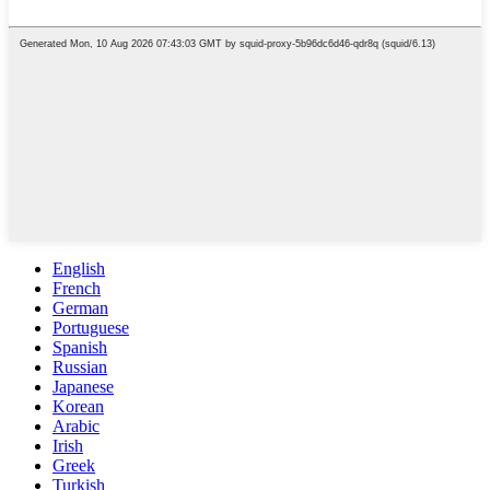
English
French
German
Portuguese
Spanish
Russian
Japanese
Korean
Arabic
Irish
Greek
Turkish