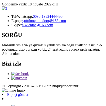
Göndərmə vaxtı: 18 noyabr 2022-ci il
Tel/Whatsapp:
0086-13924444490
E-poçt:
yufulong_outdoor@163.com
Skype:
hiwichina@163.com
SORĞU
Məhsullarımız və ya qiymət siyahılarımızla bağlı suallarınız üçün e-
poçtunuzu bizə buraxın və biz 24 saat ərzində əlaqə saxlayacağıq.
Abunə olun
Bizi izlə
© Copyright - 2010-2021: Bütün hüquqlar qorunur.
E-poçt göndər
x