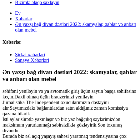
Bizimlə əlaqə saxlayın
Ev
Xəbərlər
Ən yaxşı bağ divan dəstləri 2022: skamyalar, qablar və anbarı
olan mebel
Xəbərlər
Şirkət xəbərləri
Sənaye Xəbərləri
Ən yaxşı bağ divan dəstləri 2022: skamyalar, qablar
və anbarı olan mebel
səhifəni yeniləyin və ya avtomatik giriş üçün saytın başqa səhifəsinə
keçin.Daxil olmaq üçün brauzerinizi yeniləyin
Jurnalistika The Independent oxucularımızın dəstəyini
alır.Saytımızdakı bağlantılardan satın aldığınız zaman komissiya
qazana bilərik.
İsti aylar sürətlə yaxınlaşır və biz yaz bağçılıq səylərimizdən
maksimum yararlanmağı səbirsizliklə gözləyirik.Son toxunuş
divandır.
Burada biz əsl açıq yaşayış sahəsi yaratmaq tendensiyasına çox