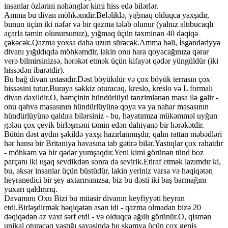
insanlar özlərini nəhənglər kimi hiss edə bilərlər.
Amma bu divan möhkəmdir.Beləliklə, yığmaq olduqca yaxşıdır,
bunun üçün iki nəfər və bir qazma tələb olunur (yalnız altıbucaqlı
açarla təmin olunursunuz), yığmaq üçün təxminən 40 dəqiqə
çəkəcək.Qazma yoxsa daha uzun sürəcək.Amma bəli, İsgəndəriyyə
divanı yığıldıqda möhkəmdir, lakin onu hara qoyacağınıza qərar
verə bilmirsinizsə, hərəkət etmək üçün kifayət qədər yüngüldür (iki
hissədən ibarətdir).
Bu bağ divan ustasıdır.Dəst böyükdür və çox böyük terrasın çox
hissəsini tutur.Buraya səkkiz oturacaq, kreslo, kreslo və L formalı
divan daxildir.O, həmçinin hündürlüyü tənzimlənən masa ilə gəlir -
onu qəhvə masasının hündürlüyünə qoya və ya nahar masasının
hündürlüyünə qaldıra bilərsiniz - bu, həyatımıza mükəmməl uyğun
gələn çox çevik birləşməni təmin edən dahiyanə bir hərəkətdir.
Bütün dəst aydın şəkildə yaxşı hazırlanmışdır, qalın rattan məbədləri
hər hansı bir Britaniya havasına tab gətirə bilər.Yastıqlar çox rahatdır
- möhkəm və bir qədər yumşaqdır.Yeni kimi görünən tünd boz
parçanı iki uşaq sevdikdən sonra da sevirik.Etiraf etmək lazımdır ki,
bu, əksər insanlar üçün büstüdür, lakin yeriniz varsa və həqiqətən
heyranedici bir şey axtarırsınızsa, biz bu dəsti iki baş barmağını
yuxarı qaldırırıq.
Davamını Oxu Bizi bu müasir divanın keyfiyyəti heyran
etdi.Birləşdirmək həqiqətən asan idi - qazma olmadan bizə 20
dəqiqədən az vaxt sərf etdi - və olduqca ağıllı görünür.O, qismən
unikal oturacaq yastığı sayəsində bu skamya üçün çox geniş