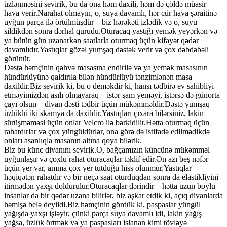
üzlənməsini sevirik, bu da ona həm daxili, həm də çöldə müasir
hava verir.Narahat olmayın, o, suya davamlı, hər cür hava şəraitinə
uyğun parça ilə örtülmüşdür – biz hərəkəti izlədik və o, suyu
sildikdən sonra dərhal qurudu.Oturacaq yastığı yemək yeyərkən və
ya bütün gün uzanarkən saatlarla oturmaq üçün kifayət qədər
davamlıdır.Yastıqlar gözəl yumşaq dəstək verir və çox dəbdəbəli
görünür.
Dəstə həmçinin qəhvə masasına endirilə və ya yemək masasının
hündürlüyünə qaldırıla bilən hündürlüyü tənzimlənən masa
daxildir.Biz sevirik ki, bu o deməkdir ki, hansı tədbirə ev sahibliyi
etməyimizdən asılı olmayaraq – istər şam yeməyi, istərsə də günorta
çayı olsun – divan dəsti tədbir üçün mükəmməldir.Dəstə yumşaq
üzlüklü iki skamya da daxildir.Yastıqları çıxara bilərsiniz, lakin
sürüşməməsi üçün onlar Velcro ilə bərkidilir.Hətta oturmaq üçün
rahatdırlar və çox yüngüldürlər, ona görə də istifadə edilmədikdə
onları asanlıqla masanın altına qoya bilərik.
Biz bu künc divanını sevirik.O, bağçamızın küncünə mükəmməl
uyğunlaşır və çoxlu rahat oturacaqlar təklif edir.Ən azı beş nəfər
üçün yer var, amma çox yer tutduğu hiss olunmur.Yastıqlar
həqiqətən rahatdır və bir neçə saat oturduqdan sonra da elastikliyini
itirmədən yaxşı doldurulur.Oturacaqlar dərindir – hətta uzun boylu
insanlar da bir qədər uzana bilirlər, biz aşkar etdik ki, açıq divanlarda
həmişə belə deyildi.Biz həmçinin gördük ki, paspaslar yüngül
yağışda yaxşı işləyir, çünki parça suya davamlı idi, lakin yağış
yağsa, üzlük örtmək və ya paspasları islanan kimi tövləyə