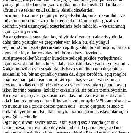
yumşaqdır - bizdən soruşsanız mükəmməl balansdır.Onlar da əla
görünür və təkrar emal edilmiş plastik şüşələrdən
hazırlanır.Toxunmaq üçün yumşaq olsalar da, onlar davamlıdır və
mövsümdən sonra sizə xidmət edəcəkdir.Oturacaqlar gözəl və
dərindir, yəni uzunayaqlı testerlərimiz belə rahat idi – və uzanmaq
üçün çoxlu yer var.
Bu araşdırmada sınaqdan keçirdiyimiz divanların əksəriyyətində
daha tünd yastıqlar və çərçivələr var, lakin bu, əla yüngül
seçimdir.Onun yastıqları arxadan ağıllı şəkildə bükülmüşdür, bu da o
deməkdir ki, onlar çox davamlı hörmə baza üzərində
sürüşməyəcəklər.Yastıqlar künclərə səliqəli şəkildə yerləşdirmək
üçün nəzərdə tutulmuşdur və daha çox istifadəyə yararlı yer yaradır.
Xalçanın özü ən yaxşı şəkildə pis hava şəraitində qapalı şəraitdə
saxlanılır, bu, bir az çətinlik yaratsa da, digər tərəfdən, açıq rənglər
bağımızı həqiqətən işıqlandırdı.Ən pisi baş verərsə və siz onları
leysandan xilas edə bilmirsinizsə və ya ev heyvanları palçıqlı ayaq
izləri üzərinə basarsa, üzlüklər çıxarılır ki, siz onları təmizləyəsiniz.
Bu divanın çərçivəsi çox aşınmaya davamlı və divanınızı davamlı
edə bilən toxunmuş qatran lifindən hazırlanmışdır.Möhkəm olsa da –
və hündür arxa çoxlu dəstək təmin edir – künc qurğusu əslində o
qədər də yer tutmur.Bu, daha neytral xarici görünüş istəyənlər üçün
çox ağıllı seçimdir.
Əgər açıq divanı sevirsinizsə, lakin yastıq saxlamaqda çətinlik
çəkirsinizsə, bu divan daxili yastıq anbarı ilə gəlir.Geniş saxlama
yeri təmin etmək üçün künc masası qaldırılır.Biz əllərimizi qaldırırıq