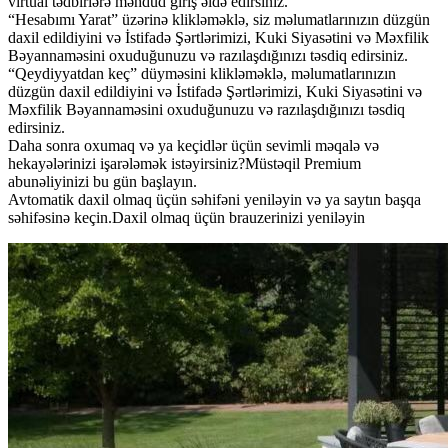
virtual tədbirlərə məhdud giriş əldə edirsiniz.
“Hesabımı Yarat” üzərinə klikləməklə, siz məlumatlarınızın düzgün
daxil edildiyini və İstifadə Şərtlərimizi, Kuki Siyasətini və Məxfilik
Bəyannaməsini oxuduğunuzu və razılaşdığınızı təsdiq edirsiniz.
“Qeydiyyatdan keç” düyməsini klikləməklə, məlumatlarınızın
düzgün daxil edildiyini və İstifadə Şərtlərimizi, Kuki Siyasətini və
Məxfilik Bəyannaməsini oxuduğunuzu və razılaşdığınızı təsdiq
edirsiniz.
Daha sonra oxumaq və ya keçidlər üçün sevimli məqalə və
hekayələrinizi işarələmək istəyirsiniz?Müstəqil Premium
abunəliyinizi bu gün başlayın.
Avtomatik daxil olmaq üçün səhifəni yeniləyin və ya saytın başqa
səhifəsinə keçin.Daxil olmaq üçün brauzerinizi yeniləyin