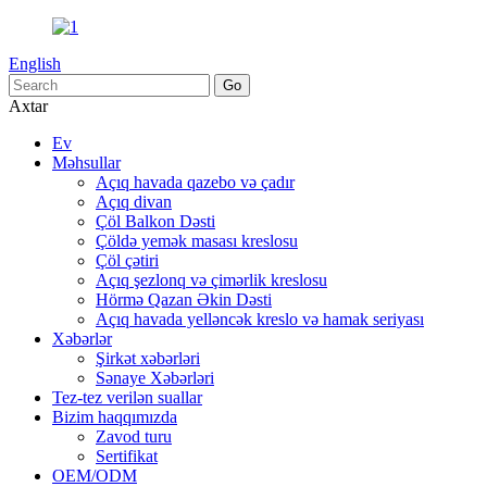
English
Axtar
Ev
Məhsullar
Açıq havada qazebo və çadır
Açıq divan
Çöl Balkon Dəsti
Çöldə yemək masası kreslosu
Çöl çətiri
Açıq şezlonq və çimərlik kreslosu
Hörmə Qazan Əkin Dəsti
Açıq havada yelləncək kreslo və hamak seriyası
Xəbərlər
Şirkət xəbərləri
Sənaye Xəbərləri
Tez-tez verilən suallar
Bizim haqqımızda
Zavod turu
Sertifikat
OEM/ODM