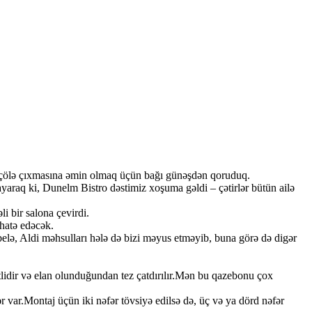
ildə çölə çıxmasına əmin olmaq üçün bağı günəşdən qoruduq.
yaraq ki, Dunelm Bistro dəstimiz xoşuma gəldi – çətirlər bütün ailə
i bir salona çevirdi.
əhatə edəcək.
 belə, Aldi məhsulları hələ də bizi məyus etməyib, buna görə də digər
ətlidir və elan olunduğundan tez çatdırılır.Mən bu qazebonu çox
r var.Montaj üçün iki nəfər tövsiyə edilsə də, üç və ya dörd nəfər