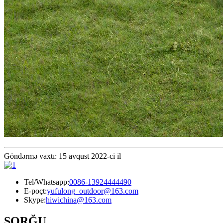
Göndərmə vaxtı: 15 avqust 2022-ci il
Tel/Whatsapp:
0086-13924444490
E-poçt:
yufulong_outdoor@163.com
Skype:
hiwichina@163.com
SORĞU