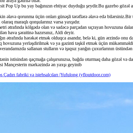
r araya gətirilə bilər.
asit Pop Up bu yay bağınızın ehtiyac duyduğu şeydir.Bu gazebo gözəl 
in əlavə qorunma üçün onları günəşli tərəflərə əlavə edə bilərsiniz.Bir 
i olaraq maraqlı qonşularınız varsa yaxşıdır.
ri ətrafında kölgədə olan və sadəcə parçadan sıçrayan hovuzuna dalan
n hava şəraitinə hazırsınız, Aldi deyir.
ğın ətrafında hərəkət etmək olduqca asandır, belə ki, gün ərzində onu da
q hovuzuna yerləşdirilmək və ya gəzinti təşkil etmək üçün mükəmməldir
 verandamızda sallanan stulların və işıqsız yanğın çuxurlarının üstündən 
ənin istisindən qaçmağa çalışırsınızsa, bağda oturmaq daha gözəl və da
əsi Mançesterin mərkəzində ən yaxşı geyinib
Çadırı fabriki və istehsalçıları |Yufulong (yfloutdoor.com)