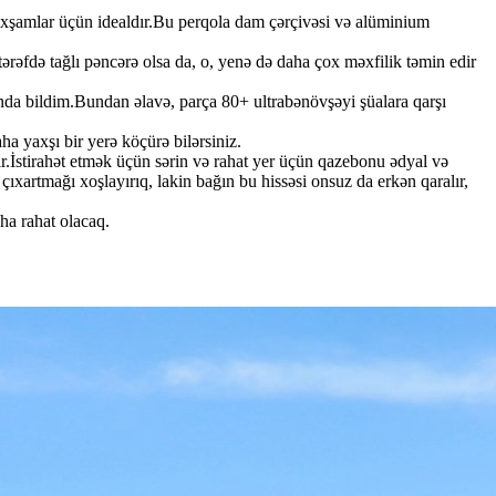
axşamlar üçün idealdır.Bu perqola dam çərçivəsi və alüminium
tərəfdə tağlı pəncərə olsa da, o, yenə də daha çox məxfilik təmin edir
da bildim.Bundan əlavə, parça 80+ ultrabənövşəyi şüalara qarşı
ha yaxşı bir yerə köçürə bilərsiniz.
.İstirahət etmək üçün sərin və rahat yer üçün qazebonu ədyal və
çıxartmağı xoşlayırıq, lakin bağın bu hissəsi onsuz da erkən qaralır,
ha rahat olacaq.