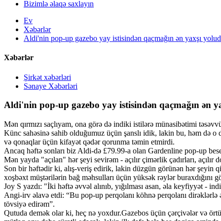
Bizimlə əlaqə saxlayın
Ev
Xəbərlər
Aldi'nin pop-up gazebo yay istisindən qaçmağın ən yaxşı yolu
Xəbərlər
Şirkət xəbərləri
Sənaye Xəbərləri
Aldi'nin pop-up gazebo yay istisindən qaçmağın ən y
Mən qırmızı saçlıyam, ona görə də indiki istilərə münasibətimi təsəvv
Künc sahəsinə sahib olduğumuz üçün şanslı idik, lakin bu, həm də o de
və qonaqlar üçün kifayət qədər qorunma təmin etmirdi.
Ancaq həftə sonları biz Aldi-də £79.99-a olan Gardenline pop-up besedo
Mən yayda "açılan" hər şeyi sevirəm - açılır çimərlik çadırları, açılır
Son bir həftədir ki, alış-veriş edirik, lakin düzgün görünən hər şeyin
xoşbəxt müştərilərin bağ məhsulları üçün yüksək rəylər buraxdığını g
Joy S yazdı: "İki həftə əvvəl alınıb, yığılması asan, əla keyfiyyət - in
Angi-irv əlavə etdi: “Bu pop-up perqolanı köhnə perqolanı dirəklərlə 
tövsiyə edirəm”.
Qutuda demək olar ki, heç nə yoxdur.Gazebos üçün çərçivələr və örtüklə