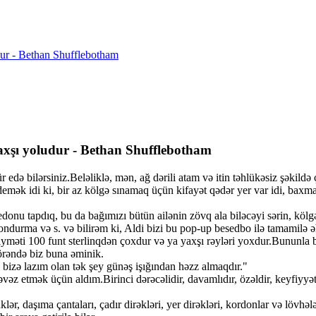
dur - Bethan Shufflebotham
axşı yoludur - Bethan Shufflebotham
ür edə bilərsiniz.Beləliklə, mən, ağ dərili atam və itin təhlükəsiz şək
mək idi ki, bir az kölgə sınamaq üçün kifayət qədər yer var idi, baxma
nu tapdıq, bu da bağımızı bütün ailənin zövq ala biləcəyi sərin, kölgəl
 dondurma və s. və bilirəm ki, Aldi bizi bu pop-up besedbo ilə tamamilə 
 qiyməti 100 funt sterlinqdən çoxdur və ya yaxşı rəyləri yoxdur.Bununla
örəndə biz buna əminik.
di bizə lazım olan tək şey günəş işığından həzz almaqdır."
əvəz etmək üçün aldım.Birinci dərəcəlidir, davamlıdır, özəldir, keyfiyy
r, daşıma çantaları, çadır dirəkləri, yer dirəkləri, kordonlar və lövhələ