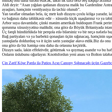
mütləq onu daha sürətli edəcək, lakin ilk dəfə belə beş dəqiqə ərzində bi
Aldi deyir: “Asan yığılan qatlanan dizayna malik bu Gardenline Antr
ayaqları, həmçinin ventilyasiya ilə təchiz olunub”.
Yan tərəflər olmadan belə, üç metr kub dizaynı çoxlu kölgə yaradır, lak
və bağınızı daha təhlükəsiz edir – xüsusilə kiçik uşaqlarınız və ya təbi
Arbor suya davamlıdır, çünki mənim amerikalı buldoqum Frank perimet
qorunma xüsusiyyətinə malikdir, ona görə də Böyük Britaniyada istənilə
Üç fərqli hündürlükdə bir perqola edə bilərsiniz və bir neçə nəfərlə ba
Bağ partiyaları və ya barbekü qonaqları üçün sığınacaq, həmçinin uşa
yastıqlarla doldurduq və it üçün sərin yastıqlar əlavə etdik.Biz də onu
ona görə də biz həmişə onu daha da ortasına keçiririk.
Dizayn sadə, lakin effektivdir, götürmək və qoymaq asandır və bu həft
Onların üslubunu oğurlayın: Knottsfordun yeni anası və Bolton tələb
Çin Zərif Köşe Pərdə ilə Patios Açıq Canopy Sığınacağı üçün Gazebos 